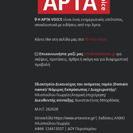
Η ΑΡΤΑ VOICE
είναι ένας ενημερωτικός ιστότοπος,
αποκλειστικά με ειδήσεις από την Άρτα.
Κάντε like στη σελίδα μας στο
FB Arta Voice
Επικοινωνήστε μαζί μας
info@alikobooks.gr
για
σκέψεις, προτάσεις, άρθρα ή ακόμη και για διαφημιστική
προβολή
Ιδιοκτησία-Δικαιούχος του ονόματος τομέα (Domain
name)/ Νόμιμος Εκπρόσωπος / Διαχειριστής/:
Ηλιοπούλου Γεωργία (Ατομική επιχείρηση)
Διευθυντής σύνταξης:
Κωνσταντίνος Μπορδόκας
Μ.Η.Τ. 262028
Ιστοσελίδα https://www.artavoice.gr/| Εκδόσεις ΑΛΙΚΟ
Ηλιοπούλου Γεωργία
ΑΦΜ: 124413037 | ΔΟΥ Περιστερίου