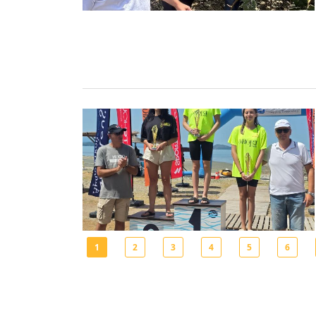
1
2
3
4
5
6
Σελίδες