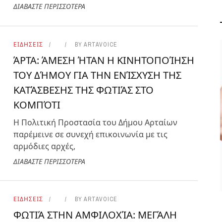
ΔΙΑΒΑΣΤΕ ΠΕΡΙΣΣΟΤΕΡΑ
ΕΙΔΗΣΕΙΣ
BY
ARTAVOICE
ΆΡΤΑ: ΆΜΕΣΗ ΉΤΑΝ Η ΚΙΝΗΤΟΠΟΊΗΣΗ
ΤΟΥ ΔΉΜΟΥ ΓΙΑ ΤΗΝ ΕΝΊΣΧΥΣΗ ΤΗΣ
ΚΑΤΆΣΒΕΣΗΣ ΤΗΣ ΦΩΤΙΆΣ ΣΤΟ
ΟΛΑ ΟΣΑ ΠΡΕΠΕΙ ΝΑ
ΚΟΜΠΌΤΙ
ΞΕΡΕΤΕ ΓΙΑ ΤΗ
ΒΕΡΒΕΡΙΝΗ
Η Πολιτική Προστασία του Δήμου Αρταίων
παρέμεινε σε συνεχή επικοινωνία με τις
ΥΓΕΙΑ ΚΑΙ ΕΥΕΞΙΑ
ΑΠΡ 29, 2024
αρμόδιες αρχές,
ΔΙΑΒΑΣΤΕ ΠΕΡΙΣΣΟΤΕΡΑ
ΕΙΔΗΣΕΙΣ
BY
ARTAVOICE
ΦΩΤΙΆ ΣΤΗΝ ΑΜΦΙΛΟΧΊΑ: ΜΕΓΆΛΗ