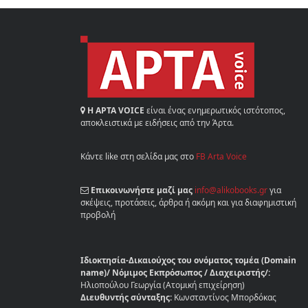
Η ΑΡΤΑ VOICE
είναι ένας ενημερωτικός ιστότοπος,
αποκλειστικά με ειδήσεις από την Άρτα.
Κάντε like στη σελίδα μας στο
FB Arta Voice
Επικοινωνήστε μαζί μας
info@alikobooks.gr
για
σκέψεις, προτάσεις, άρθρα ή ακόμη και για διαφημιστική
προβολή
Ιδιοκτησία-Δικαιούχος του ονόματος τομέα (Domain
name)/ Νόμιμος Εκπρόσωπος / Διαχειριστής/:
Ηλιοπούλου Γεωργία (Ατομική επιχείρηση)
Διευθυντής σύνταξης:
Κωνσταντίνος Μπορδόκας