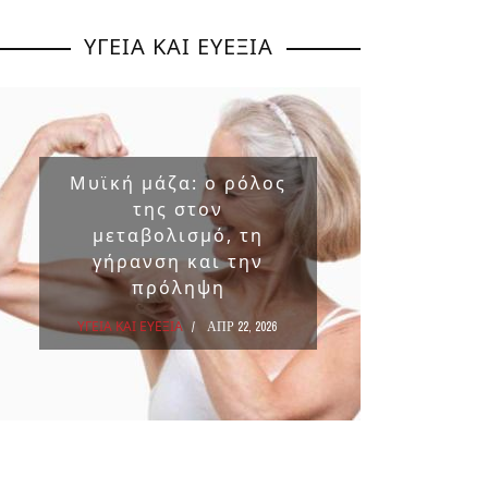
ΥΓΕΙΑ ΚΑΙ ΕΥΕΞΙΑ
Μυϊκή μάζα: ο ρόλος
Επικ
της στον
ουσ
μεταβολισμό, τη
στα 
γήρανση και την
πρόληψη
ΥΓΕΙΑ Κ
ΥΓΕΙΑ ΚΑΙ ΕΥΕΞΙΑ
ΑΠΡ 22, 2026