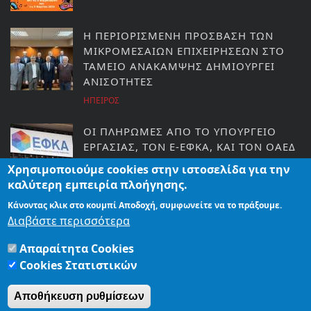
Η ΠΕΡΙΟΡΙΣΜΕΝΗ ΠΡΟΣΒΑΣΗ ΤΩΝ
ΜΙΚΡΟΜΕΣΑΙΩΝ ΕΠΙΧΕΙΡΗΣΕΩΝ ΣΤΟ
ΤΑΜΕΙΟ ΑΝΑΚΑΜΨΗΣ ΔΗΜΙΟΥΡΓΕΙ
ΑΝΙΣΟΤΗΤΕΣ
ΗΠΕΙΡΟΣ
ΟΙ ΠΛΗΡΩΜΕΣ ΑΠΟ ΤΟ ΥΠΟΥΡΓΕΙΟ
ΕΡΓΑΣΙΑΣ, ΤΟΝ E-ΕΦΚΑ, ΚΑΙ ΤΟΝ ΟΑΕΔ
ΕΩΣ ΤΙΣ 18 ΦΕΒΡΟΥΑΡΙΟΥ
Χρησιμοποιούμε cookies στην ιστοσελίδα για την
ΚΟΣΜΟΣ
καλύτερη εμπειρία πλοήγησης.
Κάνοντας κλικ στο κουμπί Αποδοχή, συμφωνείτε να το πράξουμε.
ΑΡΤΑ: ΠΡΟΧΩΡΑ Η ΥΠΟΓΕΙΟΠΟΙΗΣΗ
Διαβάστε περισσότερα
ΤΟΥ ΔΙΚΤΥΟΥ ΜΕΣΗΣ ΤΑΣΗΣ ΣΤΗΝ
ΠΕΡΙΦΕΡΕΙΑΚΗ ΟΔΟ
Απαραίτητα Cookies
ΕΙΔΗΣΕΙΣ
Cookies Στατιστικών
Αποθήκευση ρυθμίσεων