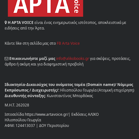
Η ΑΡΤΑ VOICE
είναι ένας ενημερωτικός ιστότοπος, αποκλειστικά με
ειδήσεις από την Άρτα.
Κάντε like στη σελίδα μας στο
FB Arta Voice
Επικοινωνήστε μαζί μας
info@alikobooks.gr
για σκέψεις, προτάσεις,
άρθρα ή ακόμη και για διαφημιστική προβολή
Ιδιοκτησία-Δικαιούχος του ονόματος τομέα (Domain name)/ Νόμιμος
Εκπρόσωπος / Διαχειριστής/:
Ηλιοπούλου Γεωργία (Ατομική επιχείρηση)
Διευθυντής σύνταξης:
Κωνσταντίνος Μπορδόκας
Μ.Η.Τ. 262028
Ιστοσελίδα https://www.artavoice.gr/| Εκδόσεις ΑΛΙΚΟ
Ηλιοπούλου Γεωργία
ΑΦΜ: 124413037 | ΔΟΥ Περιστερίου