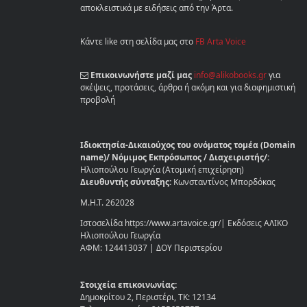
αποκλειστικά με ειδήσεις από την Άρτα.
Κάντε like στη σελίδα μας στο
FB Arta Voice
Επικοινωνήστε μαζί μας
info@alikobooks.gr
για
σκέψεις, προτάσεις, άρθρα ή ακόμη και για διαφημιστική
προβολή
Ιδιοκτησία-Δικαιούχος του ονόματος τομέα (Domain
name)/ Νόμιμος Εκπρόσωπος / Διαχειριστής/:
Ηλιοπούλου Γεωργία (Ατομική επιχείρηση)
Διευθυντής σύνταξης:
Κωνσταντίνος Μπορδόκας
Μ.Η.Τ. 262028
Ιστοσελίδα https://www.artavoice.gr/| Εκδόσεις ΑΛΙΚΟ
Ηλιοπούλου Γεωργία
ΑΦΜ: 124413037 | ΔΟΥ Περιστερίου
Στοιχεία επικοινωνίας:
Δημοκρίτου 2, Περιστέρι, ΤΚ: 12134