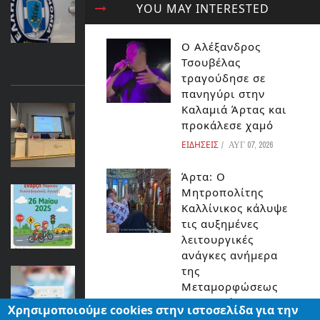
στο ΚΥΤ Αράχθου Στον εισαγγελέα ο
YOU MAY INTERESTED
διευθυντής και ο τεχνικός ασφαλείας
του ΔΕΔΔΗΕ
Ο Αλέξανδρος
ΕΙΔΗΣΕΙΣ
Τσουβέλας
ΔΙΑΒΑΣΤΕ ΕΠΙΣΗΣ...
τραγούδησε σε
πανηγύρι στην
Καλαμιά Άρτας και
ΑΡΤΑ: ΤΕΛΙΚΟ ΣΥΝΕΔΡΙΟ ΤΟΥ ΕΡΓΟΥ
προκάλεσε χαμό
SMENSWICT ΣΤΟ ΕΠΙΜΕΛΗΤΗΡΙΟ
ΕΙΔΗΣΕΙΣ
ΑΥΓ 07, 2026
ΕΙΔΗΣΕΙΣ
Άρτα: Ο
Άρτα:Έναρξη Λειτουργίας Πάρκου
Μητροπολίτης
Κυκλοφοριακής Αγωγής
Καλλίνικος κάλυψε
τις αυξημένες
ΕΙΔΗΣΕΙΣ
λειτουργικές
ανάγκες ανήμερα
της
ΔΩΡΕΑΝ RAPID TEST ΣΗΜΕΡΑ
Μεταμορφώσεως
ΚΟΣΜΟΣ
του Σωτήρος
Χρησιμοποιούμε cookies στην ιστοσελίδα για την