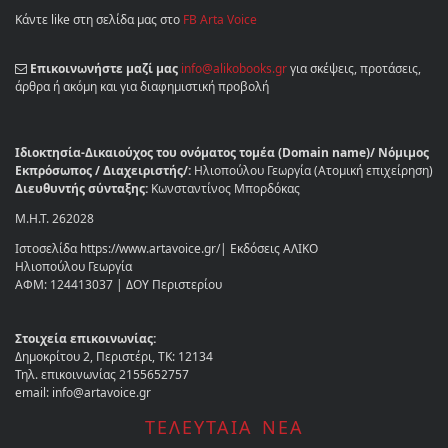
Κάντε like στη σελίδα μας στο
FB Arta Voice
Επικοινωνήστε μαζί μας
info@alikobooks.gr
για σκέψεις, προτάσεις,
άρθρα ή ακόμη και για διαφημιστική προβολή
Ιδιοκτησία-Δικαιούχος του ονόματος τομέα (Domain name)/ Νόμιμος
Εκπρόσωπος / Διαχειριστής/:
Ηλιοπούλου Γεωργία (Ατομική επιχείρηση)
Διευθυντής σύνταξης:
Κωνσταντίνος Μπορδόκας
Μ.Η.Τ. 262028
Ιστοσελίδα https://www.artavoice.gr/| Εκδόσεις ΑΛΙΚΟ
Ηλιοπούλου Γεωργία
ΑΦΜ: 124413037 | ΔΟΥ Περιστερίου
Στοιχεία επικοινωνίας:
Δημοκρίτου 2, Περιστέρι, ΤΚ: 12134
Τηλ. επικοινωνίας 2155652757
email: info@artavoice.gr
ΤΕΛΕΥΤΑΙΑ ΝΕΑ