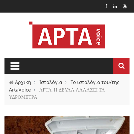
Παράκαμψη προς το κυρίως περιεχόμενο
Αρχική
›
Ιστολόγια
›
Το ιστολόγιο του/της
ArtaVoice
›
ΑΡΤΑ: Η ΔΕΥΑΑ ΑΛΛΑΖΕΙ ΤΑ
ΥΔΡΟΜΕΤΡΑ