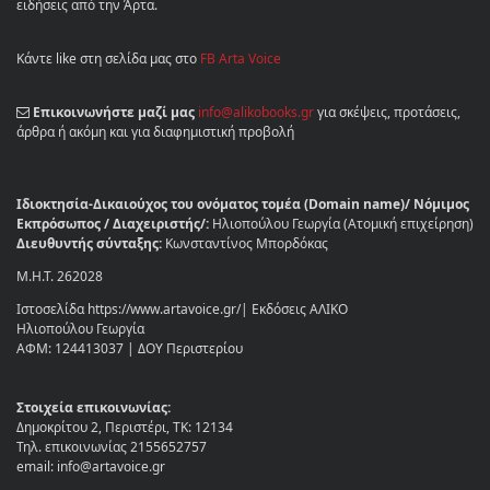
ειδήσεις από την Άρτα.
Κάντε like στη σελίδα μας στο
FB Arta Voice
Επικοινωνήστε μαζί μας
info@alikobooks.gr
για σκέψεις, προτάσεις,
άρθρα ή ακόμη και για διαφημιστική προβολή
Ιδιοκτησία-Δικαιούχος του ονόματος τομέα (Domain name)/ Νόμιμος
Εκπρόσωπος / Διαχειριστής/:
Ηλιοπούλου Γεωργία (Ατομική επιχείρηση)
Διευθυντής σύνταξης:
Κωνσταντίνος Μπορδόκας
Μ.Η.Τ. 262028
Ιστοσελίδα https://www.artavoice.gr/| Εκδόσεις ΑΛΙΚΟ
Ηλιοπούλου Γεωργία
ΑΦΜ: 124413037 | ΔΟΥ Περιστερίου
Στοιχεία επικοινωνίας:
Δημοκρίτου 2, Περιστέρι, ΤΚ: 12134
Τηλ. επικοινωνίας 2155652757
email: info@artavoice.gr