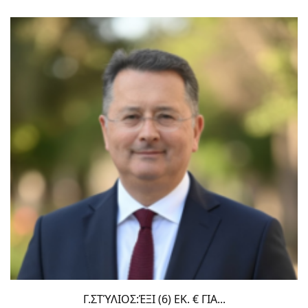
Γ.ΣΤΎΛΙΟΣ:ΈΞΙ (6) ΕΚ. € ΓΙΑ...