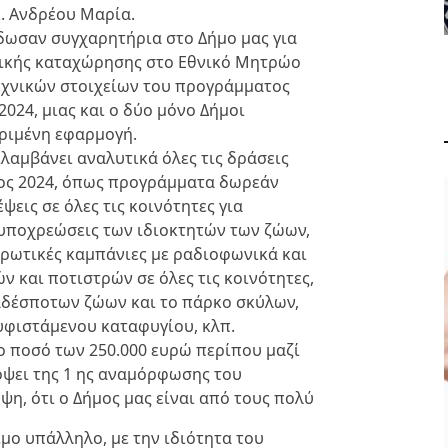
. Ανδρέου Μαρία.
δωσαν συγχαρητήρια στο Δήμο μας για
ικής καταχώρησης στο Εθνικό Μητρώο
εχνικών στοιχείων του προγράμματος
2024, μιας και ο δύο μόνο Δήμοι
ριμένη εφαρμογή.
λαμβάνει αναλυτικά όλες τις δράσεις
τος 2024, όπως προγράμματα δωρεάν
ψεις σε όλες τις κοινότητες για
 υποχρεώσεις των ιδιοκτητών των ζώων,
ερωτικές καμπάνιες με ραδιοφωνικά και
 και ποτιστρών σε όλες τις κοινότητες,
ΟΛΑ ΟΣΑ ΠΡΕΠΕΙ ΝΑ
αδέσποτων ζώων και το πάρκο σκύλων,
ΞΕΡΕΤΕ ΓΙΑ ΤΗ
υφιστάμενου καταφυγίου, κλπ.
ΒΕΡΒΕΡΙΝΗ
ο ποσό των 250.000 ευρώ περίπου μαζί
όψει της 1 ης αναμόρφωσης του
ΥΓΕΙΑ ΚΑΙ ΕΥΕΞΙΑ
ΑΠΡ 29, 2024
η, ότι ο Δήμος μας είναι από τους πολύ
μο υπάλληλο, με την ιδιότητα του