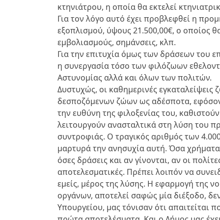
κτηνιάτρου, η οποία θα εκτελεί κτηνιατρι
Για τον λόγο αυτό έχει προβλεφθεί η προ
εξοπλισμού, ύψους 21.500,00€, ο οποίος θ
εμβολιασμούς, σημάνσεις, κλπ.
Για την επιτυχία όμως των δράσεων του ε
η συνεργασία τόσο των φιλόζωων εθελοντώ
Αστυνομίας αλλά και όλων των πολιτών.
Δυστυχώς, οι καθημερινές εγκαταλείψεις 
δεσποζόμενων ζώων ως αδέσποτα, εφόσον 
την ευθύνη της φιλοξενίας του, καθιστο
λειτουργούν ανασταλτικά στη λύση του π
συντροφιάς. Ο τραγικός αριθμός των 4.00
μαρτυρά την ανησυχία αυτή. Όσα χρήματα 
όσες δράσεις και αν γίνονται, αν οι πολίτε
αποτελεσματικές. Πρέπει λοιπόν να συνει
εμείς, μέρος της λύσης. Η εφαρμογή της ν
οργάνων, αποτελεί σαφώς μία διέξοδο, δεν
Υπουργείου, μας τόνισαν ότι απαιτείται 
πρώτα αποτελέσματα. Και ο Δήμος μας έχει