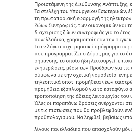
Προϊστάμενη της Διεύθυνσης Ανάπτυξης, κ
Τα στελέχη του Υπουργείου Εσωτερικών, έ
τη πρωτοποριακή εφαρμογή της ηλεκτρον
Ζώων Συντροφιάς, των οικονομικών και τ
διαχείρισης ζώων συντροφιάς για το έτος 
πανελλαδικά, χρησιμοποίησαν την συγκεκ
Το εν λόγω επιχειρησιακό πρόγραμμα περι
που προγραμματίζει ο Δήμος μας για το έ
σήμανσης, το οποίο ήδη λειτουργεί, επισκέ
ενημερώσεις, μέσω των Προέδρων για τις
σύμφωνα με την σχετική νομοθεσία, ενημ
τηλεοπτικά σποτ, προμήθεια νέων ταϊστρών
προμήθεια εξοπλισμού για το καταφύγιο 
τροποποίηση της άδειας λειτουργίας του 
Όλες οι παραπάνω δράσεις ανέρχονται στ
με τις πιστώσεις που θα προβλεφθούν, εν
προϋπολογισμού. Να ληφθεί, βεβαίως υπόψ
λίγους πανελλαδικά που απασχολούν μόνι