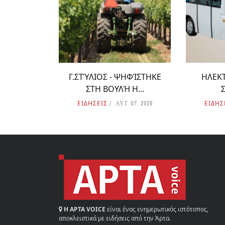
Γ.ΣΤΎΛΙΟΣ - ΨΗΦΊΣΤΗΚΕ
ΗΛΕΚΤ
ΣΤΗ ΒΟΥΛΉ Η...
ΕΙΔΗΣΕΙΣ
ΕΙΔΗΣ
ΑΥΓ 07, 2026
Η ΑΡΤΑ VOICE
είναι ένας ενημερωτικός ιστότοπος,
αποκλειστικά με ειδήσεις από την Άρτα.