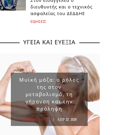
Στον εισαγγελέα ο
διευθυντής και ο τεχνικός
ασφαλείας του ΔΕΔΔΗΕ
ΕΙΔΗΣΕΙΣ
ΥΓΕΙΑ ΚΑΙ ΕΥΕΞΙΑ
Μυϊκή μάζα: ο ρόλος
Επικ
της στον
ουσ
μεταβολισμό, τη
στα 
γήρανση και την
πρόληψη
ΥΓΕΙΑ Κ
ΥΓΕΙΑ ΚΑΙ ΕΥΕΞΙΑ
ΑΠΡ 22, 2026