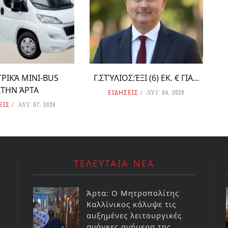
ΡΙΚΆ MINI-BUS
Γ.ΣΤΎΛΙΟΣ:ΈΞΙ (6) ΕΚ. € ΓΙΑ...
ΣΤΗΝ ΆΡΤΑ
ΕΙΔΗΣΕΙΣ
ΑΥΓ 04, 2026
ΕΙΣ
ΑΥΓ 07, 2026
ΤΕΛΕΥΤΑΙΑ ΝΕΑ
Άρτα: Ο Μητροπολίτης
Καλλίνικος κάλυψε τις
αυξημένες λειτουργικές
ανάγκες ανήμερα της