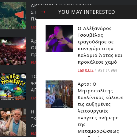
ΑΡΤΑ:ΟΧΙ ΑΠ ΤΟΝ ΣΥΡΙΖΑ
YOU MAY INTERESTED
ΣΤΟ ΠΛΩΤΟ ΦΩΤΟΒΟΛΤΑΙΚΟ
ΠΑΡΚΟ ΣΤΟΝ ΑΜΒΡΑΚΙΚΟ
ΕΙΔΗΣΕΙΣ
Ο Αλέξανδρος
Τσουβέλας
Άρτα: 52ο Φεστιβάλ ΚΝΕ-
τραγούδησε σε
Οδηγητή δείτε το
πανηγύρι στην
πρόγραμμα
Καλαμιά Άρτας και
προκάλεσε χαμό
ΕΙΔΗΣΕΙΣ
ΕΙΔΗΣΕΙΣ
ΑΥΓ 07, 2026
ΤΟ ΚΟΥΚΛΟΘΕΑΤΡΟ ''Ο
ΨΑΡΟΤΡΟΜΑΡΑΣ'' ΣΤΗΝ
Άρτα: Ο
ΑΡΤΑ
Μητροπολίτης
Καλλίνικος κάλυψε
ΕΙΔΗΣΕΙΣ
τις αυξημένες
λειτουργικές
Η ΘΕΑΤΡΙΚΗ ΠΑΡΑΣΤΑΣΗ
ανάγκες ανήμερα
''ΧΟΡΕΨΕ ΠΑΤΕΡΑ'' ΣΤΗΝ
της
ΑΡΤΑ
Μεταμορφώσεως
ΕΙΔΗΣΕΙΣ