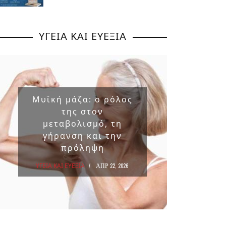
ΥΓΕΙΑ ΚΑΙ ΕΥΕΞΙΑ
Μυϊκή μάζα: ο ρόλος
Επικ
της στον
ουσ
μεταβολισμό, τη
στα 
γήρανση και την
πρόληψη
ΥΓΕΙΑ Κ
ΥΓΕΙΑ ΚΑΙ ΕΥΕΞΙΑ
ΑΠΡ 22, 2026