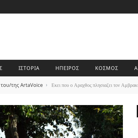
Σ
ΙΣΤΟΡΙΑ
ΗΠΕΙΡΟΣ
ΚΟΣΜΟΣ
Α
 του/της ArtaVoice
›
Εκει που ο Αραχθος πλησιαζει τον Αμβρακ