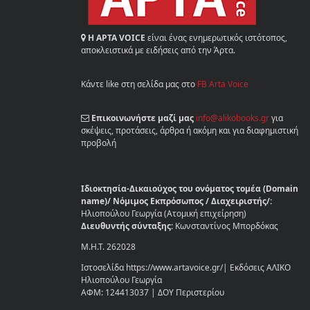
Η ΑΡΤΑ VOICE
είναι ένας ενημερωτικός ιστότοπος,
αποκλειστικά με ειδήσεις από την Άρτα.
Κάντε like στη σελίδα μας στο
FB Arta Voice
Επικοινωνήστε μαζί μας
info@alikobooks.gr
για
σκέψεις, προτάσεις, άρθρα ή ακόμη και για διαφημιστική
προβολή
Ιδιοκτησία-Δικαιούχος του ονόματος τομέα (Domain
name)/ Νόμιμος Εκπρόσωπος / Διαχειριστής/:
Ηλιοπούλου Γεωργία (Ατομική επιχείρηση)
Διευθυντής σύνταξης:
Κωνσταντίνος Μπορδόκας
Μ.Η.Τ. 262028
Ιστοσελίδα https://www.artavoice.gr/| Εκδόσεις ΑΛΙΚΟ
Ηλιοπούλου Γεωργία
ΑΦΜ: 124413037 | ΔΟΥ Περιστερίου