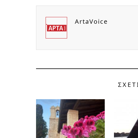
ArtaVoice
ΣΧΕΤ