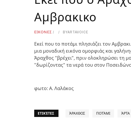
Αμβρακικο
ΕΙΚΟΝΕΣ
BY
ARTAVOICE
Εκεί που το ποτάμι πλησιάζει τον Αμβρακι
μια μοναδική εικόνα ομορφιάς και γαλήνης
Άραχθος "βρέχει", πριν ολοκληρώσει τη μ
"δωρίζοντας" τα νερά του στον Ποσειδώνα
φωτο: Α. Λαλάκος
ΕΤΙΚΈΤΕΣ
ΆΡΑΧΘΟΣ
ΠΟΤΆΜΙ
ΆΡΤΑ