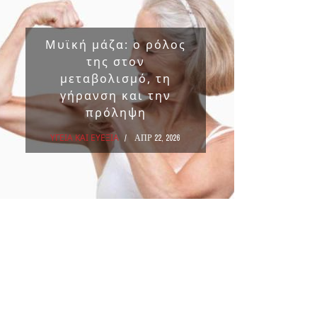
Μυϊκή μάζα: ο ρόλος
Επικ
της στον
ουσ
μεταβολισμό, τη
στα 
γήρανση και την
πρόληψη
ΥΓΕΙΑ Κ
ΥΓΕΙΑ ΚΑΙ ΕΥΕΞΙΑ
ΑΠΡ 22, 2026