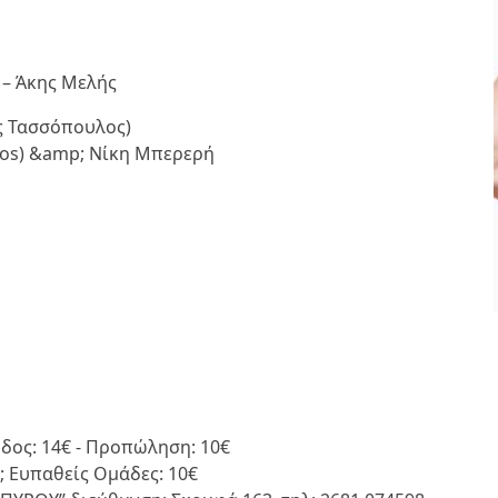
 – Άκης Μελής
ΟΛΑ ΟΣΑ ΠΡΕΠΕΙ ΝΑ
ΞΕΡΕΤΕ ΓΙΑ ΤΗ
ος Τασσόπουλος)
ΒΕΡΒΕΡΙΝΗ
ios) &amp; Νίκη Μπερερή
ΥΓΕΙΑ ΚΑΙ ΕΥΕΞΙΑ
ΑΠΡ 29, 2024
σοδος: 14€ - Προπώληση: 10€
p; Ευπαθείς Ομάδες: 10€