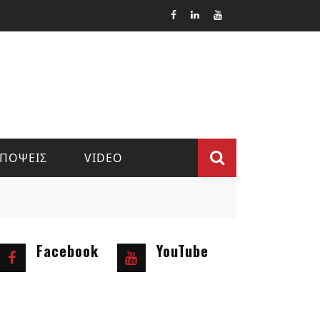
ΠΟΨΕΙΣ
VIDEO
Φόρμα
αναζήτ
Facebook
YouTube