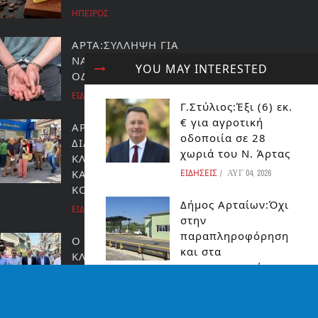
ΗΠΕΙΡΟΣ
ΑΡΤΑ:ΣΥΛΛΗΨΗ ΓΙΑ
ΝΑΡΚΩΤΙΚΑ ΚΑΙ ΕΠΙΚΥΝΔΥΝΗ
YOU MAY INTERESTED
ΟΔΗΓΗΣΗ
ΕΙΔΗΣΕΙΣ
Γ.Στύλιος:Έξι (6) εκ.
€ για αγροτική
ΑΡΤΑ: ΣΥΓΚΕΝΤΡΩΣΗ
οδοποιία σε 28
ΔΙΑΜΑΡΤΥΡΙΑΣ ΓΙΑ ΤΟ
χωριά του Ν. Άρτας
ΚΛΕΙΣΙΜΟ ΤΟΥ
ΚΑΤΑΣΤΗΜΑΤΟΣ ΤΩΝ ΕΛ.ΤΑ
ΕΙΔΗΣΕΙΣ
ΑΥΓ 04, 2026
ΚΟΜΠΟΤΙΟΥ
Δήμος Αρταίων:Όχι
ΕΙΔΗΣΕΙΣ
στην
παραπληροφόρηση
Ο ΓΙΩΡΓΟΣ ΣΤΥΛΙΟΣ ΜΕ ΤΟ
και στα
ΚΛΙΜΑΚΙΟ ΤΗΣ ΝΕΑΣ
επικοινωνιακά
ΔΗΜΟΚΡΑΤΙΑΣ ΣΤΗΝ ΆΡΤΑ
παιχνίδια:
ΕΙΔΗΣΕΙΣ
ΕΙΔΗΣΕΙΣ
ΑΥΓ 04, 2026