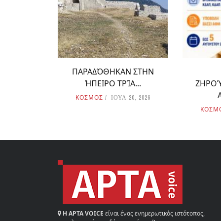
ΠΑΡΑΔΌΘΗΚΑΝ ΣΤΗΝ
ΉΠΕΙΡΟ ΤΡΊΑ...
ΖΗΡΟΎ
ΚΟΣΜΟΣ
ΙΟΥΛ 20, 2026
ΚΟΣΜ
Η ΑΡΤΑ VOICE
είναι ένας ενημερωτικός ιστότοπος,