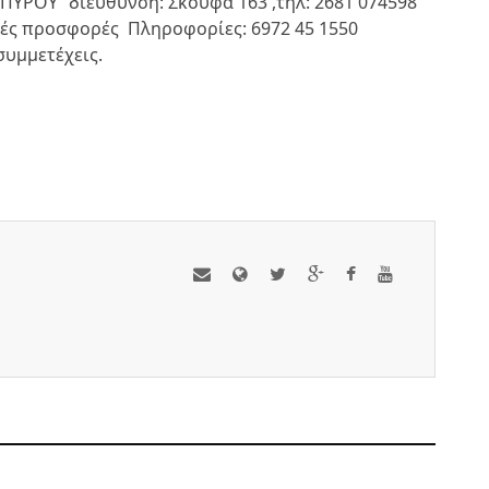
ΥΡΟΥ’’ διεύθυνση: Σκουφά 163 ,τηλ: 2681 074598
κές προσφορές Πληροφορίες: 6972 45 1550
υμμετέχεις.