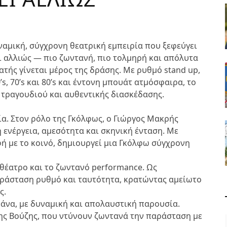
αμική, σύγχρονη θεατρική εμπειρία που ξεφεύγει
ι αλλιώς — πιο ζωντανή, πιο τολμηρή και απόλυτα
τής γίνεται μέρος της δράσης. Με ρυθμό stand up,
s, 70’s και 80’s και έντονη μπουάτ ατμόσφαιρα, το
, τραγουδιού και αυθεντικής διασκέδασης.
α. Στον ρόλο της Γκόλφως, ο Γιώργος Μακρής
 ενέργεια, αμεσότητα και σκηνική ένταση. Με
ή με το κοινό, δημιουργεί μια Γκόλφω σύγχρονη
θέατρο και το ζωντανό performance. Ως
αράσταση ρυθμό και ταυτότητα, κρατώντας αμείωτο
ς.
άνα, με δυναμική και απολαυστική παρουσία.
έξης Βούζης, που ντύνουν ζωντανά την παράσταση με