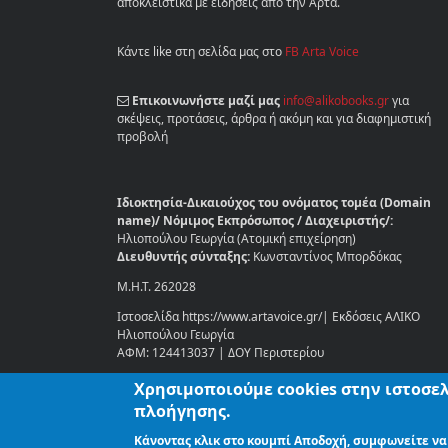
αποκλειστικά με ειδήσεις από την Άρτα.
Κάντε like στη σελίδα μας στο
FB Arta Voice
Επικοινωνήστε μαζί μας
info@alikobooks.gr
για
σκέψεις, προτάσεις, άρθρα ή ακόμη και για διαφημιστική
προβολή
Ιδιοκτησία-Δικαιούχος του ονόματος τομέα (Domain
name)/ Νόμιμος Εκπρόσωπος / Διαχειριστής/:
Ηλιοπούλου Γεωργία (Ατομική επιχείρηση)
Διευθυντής σύνταξης:
Κωνσταντίνος Μπορδόκας
Μ.Η.Τ. 262028
Ιστοσελίδα https://www.artavoice.gr/| Εκδόσεις ΑΛΙΚΟ
Ηλιοπούλου Γεωργία
ΑΦΜ: 124413037 | ΔΟΥ Περιστερίου
Χρησιμοποιούμε cookies στην ιστοσελ
Στοιχεία επικοινωνίας:
πλοήγησης.
Δημοκρίτου 2, Περιστέρι, ΤΚ: 12134
Κάνοντας κλικ στο κουμπί Αποδοχή, συμφωνείτε να
Τηλ. επικοινωνίας 2155652757