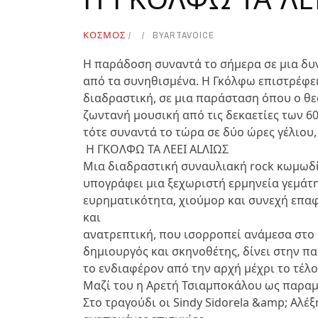
ΚΟΣΜΟΣ
BY
ARTAVOICE
Η παράδοση συναντά το σήμερα σε μια δυν
από τα συνηθισμένα. Η Γκόλφω επιστρέφε
διαδραστική, σε μια παράσταση όπου ο θεα
ζωντανή μουσική από τις δεκαετίες των 60’
τότε συναντά το τώρα σε δύο ώρες γέλιου
Η ΓΚΟΛΦΩ ΤΑ ΛΕΕΙ ΑLΛΙΩΣ
Μια διαδραστική συναυλιακή rock κωμωδί
υπογράφει μια ξεχωριστή ερμηνεία γεμάτη
ευρηματικότητα, χιούμορ και συνεχή επαφ
και
ανατρεπτική, που ισορροπεί ανάμεσα στο 
δημιουργός και σκηνοθέτης, δίνει στην π
το ενδιαφέρον από την αρχή μέχρι το τέλο
Μαζί του η Αρετή Τσιαμποκάλου ως παραμ
Στο τραγούδι οι Sindy Sidorela &amp; Αλ