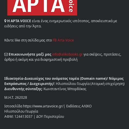
Η ΑΡΤΑ VOICE
είναι ένας ενημερωτικός ιστότοπος, αποκλειστικά με
ειδήσεις από την Άρτα.
Κάντε like στη σελίδα μας στο
FB Arta Voice
Επικοινωνήστε μαζί μας
info@alikobooks.gr
για σκέψεις, προτάσεις,
άρθρα ή ακόμη και για διαφημιστική προβολή
Ιδιοκτησία-Δικαιούχος του ονόματος τομέα (Domain name)/ Νόμιμος
Εκπρόσωπος / Διαχειριστής/:
Ηλιοπούλου Γεωργία (Ατομική επιχείρηση)
Διευθυντής σύνταξης:
Κωνσταντίνος Μπορδόκας
Μ.Η.Τ. 262028
Ιστοσελίδα https://www.artavoice.gr/| Εκδόσεις ΑΛΙΚΟ
Ηλιοπούλου Γεωργία
ΑΦΜ: 124413037 | ΔΟΥ Περιστερίου