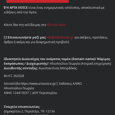
Η ΑΡΤΑ VOICE
είναι ένας ενημερωτικός ιστότοπος, αποκλειστικά με
ειδήσεις από την Άρτα.
Κάντε like στη σελίδα μας στο
FB Arta Voice
Επικοινωνήστε μαζί μας
info@alikobooks.gr
για σκέψεις, προτάσεις,
άρθρα ή ακόμη και για διαφημιστική προβολή
Ιδιοκτησία-Δικαιούχος του ονόματος τομέα (Domain name)/ Νόμιμος
Εκπρόσωπος / Διαχειριστής/:
Ηλιοπούλου Γεωργία (Ατομική επιχείρηση)
Διευθυντής σύνταξης:
Κωνσταντίνος Μπορδόκας
Μ.Η.Τ. 262028
Ιστοσελίδα https://www.artavoice.gr/| Εκδόσεις ΑΛΙΚΟ
Ηλιοπούλου Γεωργία
ΑΦΜ: 124413037 | ΔΟΥ Περιστερίου
Στοιχεία επικοινωνίας:
Δημοκρίτου 2, Περιστέρι, ΤΚ: 12134