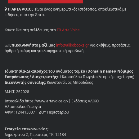
Η ΑΡΤΑ VOICE
είναι ένας ενημερωτικός ιστότοπος, αποκλειστικά με
ειδήσεις από την Άρτα.
Κάντε like στη σελίδα μας στο
FB Arta Voice
Επικοινωνήστε μαζί μας
info@alikobooks.gr
για σκέψεις, προτάσεις,
άρθρα ή ακόμη και για διαφημιστική προβολή
Ιδιοκτησία-Δικαιούχος του ονόματος τομέα (Domain name)/ Νόμιμος
Εκπρόσωπος / Διαχειριστής/:
Ηλιοπούλου Γεωργία (Ατομική επιχείρηση)
Διευθυντής σύνταξης:
Κωνσταντίνος Μπορδόκας
Μ.Η.Τ. 262028
Ιστοσελίδα https://www.artavoice.gr/| Εκδόσεις ΑΛΙΚΟ
Ηλιοπούλου Γεωργία
ΑΦΜ: 124413037 | ΔΟΥ Περιστερίου
Στοιχεία επικοινωνίας:
Δημοκρίτου 2, Περιστέρι, ΤΚ: 12134