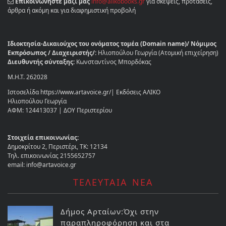
Επικοινωνήστε μαζί μας
info@alikobooks.gr
για σκέψεις, προτάσεις,
άρθρα ή ακόμη και για διαφημιστική προβολή
Ιδιοκτησία-Δικαιούχος του ονόματος τομέα (Domain name)/ Νόμιμος
Εκπρόσωπος / Διαχειριστής/:
Ηλιοπούλου Γεωργία (Ατομική επιχείρηση)
Διευθυντής σύνταξης:
Κωνσταντίνος Μπορδόκας
Μ.Η.Τ. 262028
Ιστοσελίδα https://www.artavoice.gr/| Εκδόσεις ΑΛΙΚΟ
Ηλιοπούλου Γεωργία
ΑΦΜ: 124413037 | ΔΟΥ Περιστερίου
Στοιχεία επικοινωνίας:
Δημοκρίτου 2, Περιστέρι, ΤΚ: 12134
Τηλ. επικοινωνίας 2155652757
email: info@artavoice.gr
ΤΕΛΕΥΤΑΙΑ ΝΕΑ
Δήμος Αρταίων:Όχι στην
παραπληροφόρηση και στα