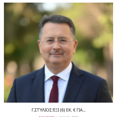
Γ.ΣΤΎΛΙΟΣ:ΈΞΙ (6) ΕΚ. € ΓΙΑ...