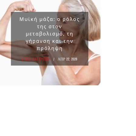
Μυϊκή μάζα: ο ρόλος
Επικ
της στον
ουσ
μεταβολισμό, τη
στα 
γήρανση και την
πρόληψη
ΥΓΕΙΑ Κ
ΥΓΕΙΑ ΚΑΙ ΕΥΕΞΙΑ
ΑΠΡ 22, 2026