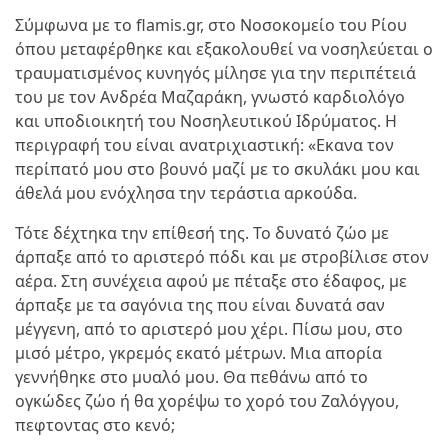
Σύμφωνα με το flamis.gr, στο Νοσοκομείο του Ρίου
όπου μεταφέρθηκε και εξακολουθεί να νοσηλεύεται ο
τραυματισμένος κυνηγός μίλησε για την περιπέτειά
του με τον Ανδρέα Μαζαράκη, γνωστό καρδιολόγο
και υποδιοικητή του Νοσηλευτικού Ιδρύματος. Η
περιγραφή του είναι ανατριχιαστική: «Εκανα τον
περίπατό μου στο βουνό μαζί με το σκυλάκι μου και
άθελά μου ενόχλησα την τεράστια αρκούδα.
Τότε δέχτηκα την επίθεσή της. Το δυνατό ζώο με
άρπαξε από το αριστερό πόδι και με στροβίλισε στον
αέρα. Στη συνέχεια αφού με πέταξε στο έδαφος, με
άρπαξε με τα σαγόνια της που είναι δυνατά σαν
μέγγενη, από το αριστερό μου χέρι. Πίσω μου, στο
μισό μέτρο, γκρεμός εκατό μέτρων. Μια απορία
γεννήθηκε στο μυαλό μου. Θα πεθάνω από το
ογκώδες ζώο ή θα χορέψω το χορό του Ζαλόγγου,
πεφτοντας στο κενό;