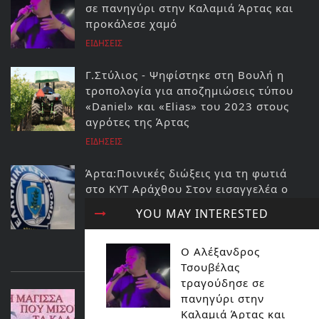
σε πανηγύρι στην Καλαμιά Άρτας και
προκάλεσε χαμό
ΕΙΔΗΣΕΙΣ
Γ.Στύλιος - Ψηφίστηκε στη Βουλή η
τροπολογία για αποζημιώσεις τύπου
«Daniel» και «Elias» του 2023 στους
αγρότες της Άρτας
ΕΙΔΗΣΕΙΣ
Άρτα:Ποινικές διώξεις για τη φωτιά
στο ΚΥΤ Αράχθου Στον εισαγγελέα ο
διευθυντής και ο τεχνικός ασφαλείας
YOU MAY INTERESTED
του ΔΕΔΔΗΕ
ΕΙΔΗΣΕΙΣ
Ο Αλέξανδρος
ΔΙΑΒΑΣΤΕ ΕΠΙΣΗΣ...
Τσουβέλας
τραγούδησε σε
ΑΡΤΑ: ''ΦΡΙΚΑΝΤΕΛΑ'' ΑΠΟ ΤΟ
πανηγύρι στην
ΜΟΥΣΙΚΟ ΣΧΟΛΕΙΟ
Καλαμιά Άρτας και