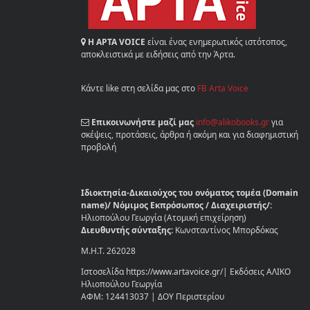
Η ΑΡΤΑ VOICE
είναι ένας ενημερωτικός ιστότοπος,
αποκλειστικά με ειδήσεις από την Άρτα.
Κάντε like στη σελίδα μας στο
FB Arta Voice
Επικοινωνήστε μαζί μας
info@alikobooks.gr
για
σκέψεις, προτάσεις, άρθρα ή ακόμη και για διαφημιστική
προβολή
Ιδιοκτησία-Δικαιούχος του ονόματος τομέα (Domain
name)/ Νόμιμος Εκπρόσωπος / Διαχειριστής/:
Ηλιοπούλου Γεωργία (Ατομική επιχείρηση)
Διευθυντής σύνταξης:
Κωνσταντίνος Μπορδόκας
Μ.Η.Τ. 262028
Ιστοσελίδα https://www.artavoice.gr/| Εκδόσεις ΑΛΙΚΟ
Ηλιοπούλου Γεωργία
ΑΦΜ: 124413037 | ΔΟΥ Περιστερίου