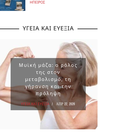
ΗΠΕΙΡΟΣ
ΥΓΕΙΑ ΚΑΙ ΕΥΕΞΙΑ
Μυϊκή μάζα: ο ρόλος
Επικ
της στον
ουσ
μεταβολισμό, τη
στα 
γήρανση και την
πρόληψη
ΥΓΕΙΑ Κ
ΥΓΕΙΑ ΚΑΙ ΕΥΕΞΙΑ
ΑΠΡ 22, 2026