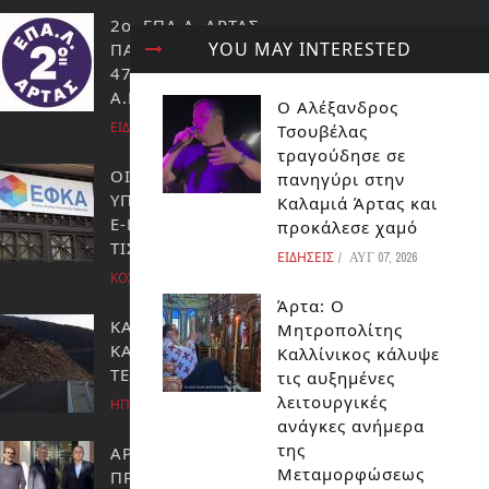
2ο ΕΠΑ.Λ. ΑΡΤΑΣ
YOU MAY INTERESTED
ΠΑΝΕΛΛΑΔΙΚΕΣ 2025 :
47 ΕΠΙΤΥΧΟΝΤΕΣ ΣΕ ΣΧΟΛΕΣ
Α.Ε.Ι.
Ο Αλέξανδρος
ΕΙΔΗΣΕΙΣ
Τσουβέλας
τραγούδησε σε
ΟΙ ΠΛΗΡΩΜΕΣ ΑΠΟ ΤΟ
πανηγύρι στην
ΥΠΟΥΡΓΕΙΟ ΕΡΓΑΣΙΑΣ, ΤΟΝ
Καλαμιά Άρτας και
E-ΕΦΚΑ, ΚΑΙ ΤΟΝ ΟΑΕΔ ΕΩΣ
προκάλεσε χαμό
ΤΙΣ 18 ΦΕΒΡΟΥΑΡΙΟΥ
ΕΙΔΗΣΕΙΣ
ΑΥΓ 07, 2026
ΚΟΣΜΟΣ
Άρτα: Ο
ΚΑΤΟΛΙΣΘΗΣΗ ΣΤΟΝ
Μητροπολίτης
ΚΑΙΝΟΥΡΓΙΟ ΔΡΟΜΟ
Καλλίνικος κάλυψε
ΤΕΡΟΒΟ-ΠΗΓΑΔΙΑ
τις αυξημένες
λειτουργικές
ΗΠΕΙΡΟΣ
ανάγκες ανήμερα
της
ΑΡΤΑ:ΒΡΕΘΗΚΕ ΛΥΣΗ ΣΤΟ
Μεταμορφώσεως
ΠΡΟΒΛΗΜΑ ΤΟΥ ΜΑΥΡΟΥ