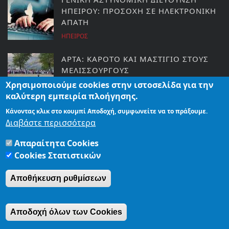
ΗΠΕΙΡΟΥ: ΠΡΟΣΟΧΗ ΣΕ ΗΛΕΚΤΡΟΝΙΚΗ
ΑΠΑΤΗ
ΗΠΕΙΡΟΣ
ΑΡΤΑ: ΚΑΡΟΤΟ ΚΑΙ ΜΑΣΤΙΓΙΟ ΣΤΟΥΣ
ΜΕΛΙΣΣΟΥΡΓΟΥΣ
Χρησιμοποιούμε cookies στην ιστοσελίδα για την
ΑΠΟΨΕΙΣ
καλύτερη εμπειρία πλοήγησης.
Κάνοντας κλικ στο κουμπί Αποδοχή, συμφωνείτε να το πράξουμε.
Την άμεση κάλυψη κενών θέσεων στην
Διαβάστε περισσότερα
Αστυνομία Άρτας ζητά ο Γ. Στύλιος
Απαραίτητα Cookies
ΕΙΔΗΣΕΙΣ
Cookies Στατιστικών
Αποθήκευση ρυθμίσεων
ΑΡΧΙΚΗ
ΤΑΥΤΟΤΗΤΑ
ΟΡΟΙ ΧΡΗΣΗΣ
ΠΟΛΙΤΙΚΗ ΑΠΟΡΡΗΤΟΥ
Αποδοχή όλων των Cookies
© Copyright artavoice.gr | εκδόσεις ΑΛΙΚΟ. All rights reserved.