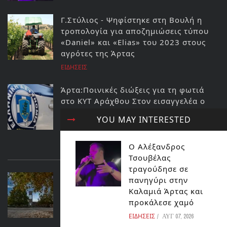
Γ.Στύλιος - Ψηφίστηκε στη Βουλή η
τροπολογία για αποζημιώσεις τύπου
«Daniel» και «Elias» του 2023 στους
αγρότες της Άρτας
ΕΙΔΗΣΕΙΣ
Άρτα:Ποινικές διώξεις για τη φωτιά
στο ΚΥΤ Αράχθου Στον εισαγγελέα ο
διευθυντής και ο τεχνικός ασφαλείας
YOU MAY INTERESTED
του ΔΕΔΔΗΕ
ΕΙΔΗΣΕΙΣ
Ο Αλέξανδρος
ΔΙΑΒΑΣΤΕ ΕΠΙΣΗΣ...
Τσουβέλας
τραγούδησε σε
ΔΗΜΟΣ ΝΙΚΟΛΑΟΥ ΣΚΟΥΦΑ:
πανηγύρι στην
ΑΦΙΕΡΩΜΑ ΣΤΗΝ ΟΙΚΟΓΕΝΕΙΑ
Καλαμιά Άρτας και
ΓΕΡΟΣΤΑΘΗ
προκάλεσε χαμό
ΠΟΛΙΤΙΣΜΟΣ
ΕΙΔΗΣΕΙΣ
ΑΥΓ 07, 2026