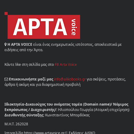
Η ΑΡΤΑ VOICE
είναι ένας ενημερωτικός ιστότοπος, αποκλειστικά με
ειδήσεις από την Άρτα.
Κάντε like στη σελίδα μας στο
FB Arta Voice
Επικοινωνήστε μαζί μας
info@alikobooks.gr
για σκέψεις, προτάσεις,
άρθρα ή ακόμη και για διαφημιστική προβολή
Ιδιοκτησία-Δικαιούχος του ονόματος τομέα (Domain name)/ Νόμιμος
Εκπρόσωπος / Διαχειριστής/:
Ηλιοπούλου Γεωργία (Ατομική επιχείρηση)
Διευθυντής σύνταξης:
Κωνσταντίνος Μπορδόκας
Μ.Η.Τ. 262028
Ιστοσελίδα https://www.artavoice.gr/| Εκδόσεις ΑΛΙΚΟ