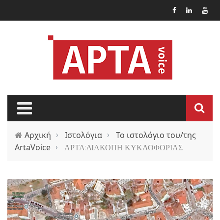
Παράκαμψη προς το κυρίως περιεχόμενο
Αρχική
›
Ιστολόγια
›
Το ιστολόγιο του/της
ArtaVoice
›
ΑΡΤΑ:ΔΙΑΚΟΠΗ ΚΥΚΛΟΦΟΡΙΑΣ