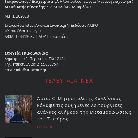
Εκπρόσωπος / Διαχειριστής/:
Ηλιοπούλου Γεωργία (Ατομική επιχείρηση)
Διευθυντής σύνταξης:
Κωνσταντίνος Μπορδόκας
Μ.Η.Τ. 262028
Ιστοσελίδα https://www.artavoice.gr/| Εκδόσεις ΑΛΙΚΟ
Ηλιοπούλου Γεωργία
ΑΦΜ: 124413037 | ΔΟΥ Περιστερίου
Στοιχεία επικοινωνίας:
Δημοκρίτου 2, Περιστέρι, ΤΚ: 12134
Τηλ. επικοινωνίας 2155652757
email: info@artavoice.gr
ΤΕΛΕΥΤΑΙΑ ΝΕΑ
Άρτα: Ο Μητροπολίτης Καλλίνικος
κάλυψε τις αυξημένες λειτουργικές
ανάγκες ανήμερα της Μεταμορφώσεως
του Σωτήρος
ΕΙΔΗΣΕΙΣ