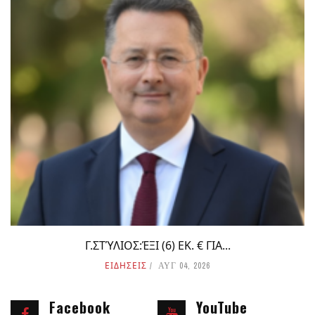
Γ.ΣΤΎΛΙΟΣ:ΈΞΙ (6) ΕΚ. € ΓΙΑ...
ΕΙΔΗΣΕΙΣ
ΑΥΓ 04, 2026
Facebook
YouTube