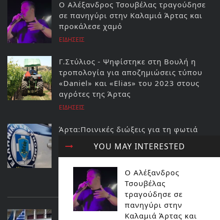
Ο Αλέξανδρος Τσουβέλας τραγούδησε
σε πανηγύρι στην Καλαμιά Άρτας και
προκάλεσε χαμό
ΕΙΔΗΣΕΙΣ
Γ.Στύλιος - Ψηφίστηκε στη Βουλή η
τροπολογία για αποζημιώσεις τύπου
«Daniel» και «Elias» του 2023 στους
αγρότες της Άρτας
ΕΙΔΗΣΕΙΣ
Άρτα:Ποινικές διώξεις για τη φωτιά
στο ΚΥΤ Αράχθου Στον εισαγγελέα ο
YOU MAY INTERESTED
διευθυντής και ο τεχνικός ασφαλείας
του ΔΕΔΔΗΕ
Ο Αλέξανδρος
ΕΙΔΗΣΕΙΣ
Τσουβέλας
ΔΙΑΒΑΣΤΕ ΕΠΙΣΗΣ...
τραγούδησε σε
πανηγύρι στην
ΕΠΙΣΤΟΛΗ ΕΠΙΜΕΛΗΤΗΡΙΟΥ ΑΡΤΑΣ
Καλαμιά Άρτας και