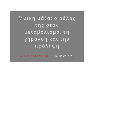
Μυϊκή μάζα: ο ρόλος
Επικ
της στον
ουσ
μεταβολισμό, τη
στα 
γήρανση και την
πρόληψη
ΥΓΕΙΑ Κ
ΥΓΕΙΑ ΚΑΙ ΕΥΕΞΙΑ
ΑΠΡ 22, 2026