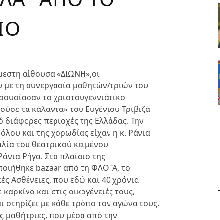
ΙΟ
άμεστη αίθουσα «ΔΙΩΝΗ»,οι
ου με τη συνεργασία μαθητών/τριών του
ρουσίασαν το χριστουγεννιάτικο
ούσε τα κάλαντα» του Ευγένιου Τριβιζά
 διάφορες περιοχές της Ελλάδας. Την
λου και της χορωδίας είχαν η κ. Ράνια
καλία του θεατρικού κειμένου
Ράνια Ρήγα. Στο πλαίσιο της
οιήθηκε bazaar από τη ΦΛΟΓΑ, το
ς Ασθένειες, που εδώ και 40 χρόνια
καρκίνο και στις οικογένειές τους,
αι στηρίζει με κάθε τρόπο τον αγώνα τους.
ς μαθήτριες, που μέσα από την