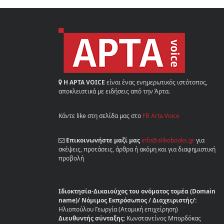
Η ΑΡΤΑ VOICE
είναι ένας ενημερωτικός ιστότοπος,
αποκλειστικά με ειδήσεις από την Άρτα.
Κάντε like στη σελίδα μας στο
FB Arta Voice
Επικοινωνήστε μαζί μας
info@alikobooks.gr
για
σκέψεις, προτάσεις, άρθρα ή ακόμη και για διαφημιστική
προβολή
Ιδιοκτησία-Δικαιούχος του ονόματος τομέα (Domain
name)/ Νόμιμος Εκπρόσωπος / Διαχειριστής/:
Ηλιοπούλου Γεωργία (Ατομική επιχείρηση)
Διευθυντής σύνταξης:
Κωνσταντίνος Μπορδόκας