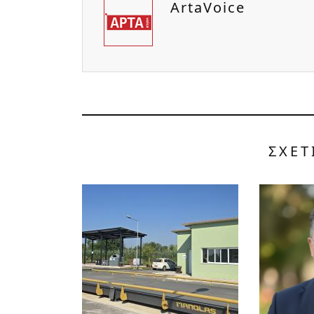
ArtaVoice
ΣΧΕΤ