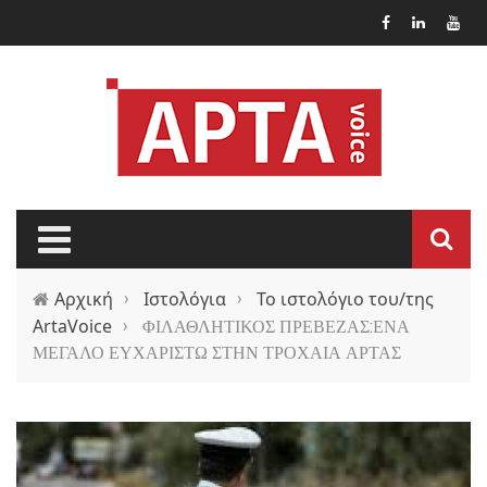
Παράκαμψη προς το κυρίως περιεχόμενο
Αρχική
›
Ιστολόγια
›
Το ιστολόγιο του/της
ArtaVoice
›
ΦΙΛΑΘΛΗΤΙΚΟΣ ΠΡΕΒΕΖΑΣ:ΕΝΑ
ΜΕΓΑΛΟ ΕΥΧΑΡΙΣΤΩ ΣΤΗΝ ΤΡΟΧΑΙΑ ΑΡΤΑΣ