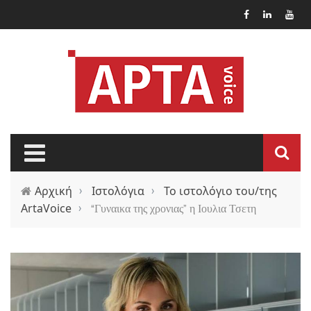
Παράκαμψη προς το κυρίως περιεχόμενο
Αρχική
›
Ιστολόγια
›
Το ιστολόγιο του/της
ArtaVoice
›
“Γυναικα της χρονιας” η Ιουλια Τσετη