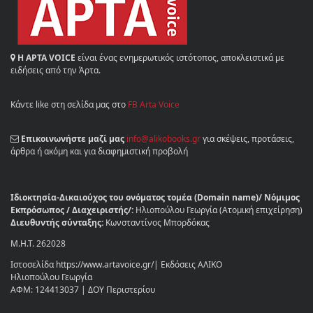
Η ΑΡΤΑ VOICE
είναι ένας ενημερωτικός ιστότοπος, αποκλειστικά με
ειδήσεις από την Άρτα.
Κάντε like στη σελίδα μας στο
FB Arta Voice
Επικοινωνήστε μαζί μας
info@alikobooks.gr
για σκέψεις, προτάσεις,
άρθρα ή ακόμη και για διαφημιστική προβολή
Ιδιοκτησία-Δικαιούχος του ονόματος τομέα (Domain name)/ Νόμιμος
Εκπρόσωπος / Διαχειριστής/:
Ηλιοπούλου Γεωργία (Ατομική επιχείρηση)
Διευθυντής σύνταξης:
Κωνσταντίνος Μπορδόκας
Μ.Η.Τ. 262028
Ιστοσελίδα https://www.artavoice.gr/| Εκδόσεις ΑΛΙΚΟ
Ηλιοπούλου Γεωργία
ΑΦΜ: 124413037 | ΔΟΥ Περιστερίου