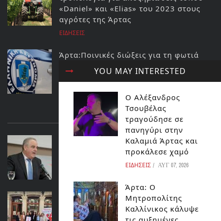
«Daniel» και «Elias» του 2023 στους
αγρότες της Άρτας
ΕΙΔΗΣΕΙΣ
Άρτα:Ποινικές διώξεις για τη φωτιά
στο ΚΥΤ Αράχθου Στον εισαγγελέα ο
YOU MAY INTERESTED
διευθυντής και ο τεχνικός ασφαλείας
του ΔΕΔΔΗΕ
Ο Αλέξανδρος
ΕΙΔΗΣΕΙΣ
Τσουβέλας
ΔΙΑΒΑΣΤΕ ΕΠΙΣΗΣ...
τραγούδησε σε
πανηγύρι στην
ΑΡΤΑ: ΧΑΜΟΣ ΣΤΟΝ ΔΗΜΟ ΣΚΟΥΦΑ
Καλαμιά Άρτας και
προκάλεσε χαμό
ΕΙΔΗΣΕΙΣ
ΕΙΔΗΣΕΙΣ
ΑΥΓ 07, 2026
Άρτα: Ο
Προσφορά ζωής και δράσεις για την
Μητροπολίτης
Παγκόσμια Ημέρα της Γυναίκας
Καλλίνικος κάλυψε
τις αυξημένες