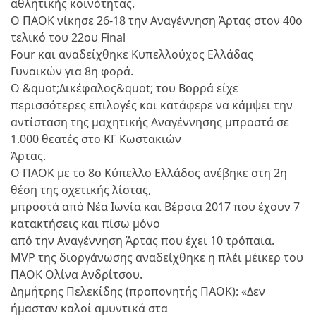
αθλητικής κοινότητας.
Ο ΠΑΟΚ νίκησε 26-18 την Αναγέννηση Άρτας στον 40ο
τελικό του 22ου Final
Four και αναδείχθηκε Κυπελλούχος Ελλάδας
Γυναικών για 8η φορά.
Ο &quot;Δικέφαλος&quot; του Βορρά είχε
περισσότερες επιλογές και κατάφερε να κάμψει την
αντίσταση της μαχητικής Αναγέννησης μπροστά σε
1.000 θεατές στο ΚΓ Κωστακιών
Άρτας.
Ο ΠΑΟΚ με το 8ο Κύπελλο Ελλάδος ανέβηκε στη 2η
θέση της σχετικής λίστας,
μπροστά από Νέα Ιωνία και Βέροια 2017 που έχουν 7
κατακτήσεις και πίσω μόνο
από την Αναγέννηση Άρτας που έχει 10 τρόπαια.
MVP της διοργάνωσης αναδείχθηκε η πλέι μέικερ του
ΠΑΟΚ Ολίνα Ανδρίτσου.
Δημήτρης Πελεκίδης (προπονητής ΠΑΟΚ): «Δεν
ήμασταν καλοί αμυντικά στα