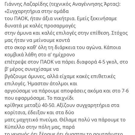
Γιάννης Λαζαρίδης (τεχνικός Αναγέννησης Άρτας):
«Συγχαρητήρια στην ομάδα
του ΠΑΟΚ, ήταν άξια νικήτρια. Εμείς ξεκινήσαμε
δυνατά με καλές προσαρμογές
στην άμυνα και καλές επιλογές στην επίθεση. Στόχος
μας ήταν να μείνουμε κοντά
στο σκορ καθ’ όλη τη διάρκεια του αγώνα. Κάποια
κομβικά λάθη στο α’ ημίχρονο
επέτρεψε στον ΠΑΟΚ να πάρει διαφορά 4-5 γκολ, στο
β’ μέρος συνεχίσαμε να
βγάζουμε άμυνες, αλλά είχαμε κακές επιθετικές
επιλογές. Ήμασταν άτολμοι και
αργούσαμε να πάρουμε αποφάσεις ακόμα και στο 7-6
που εφαρμόσαμε. Το παιχνίδι
κρίθηκε μεταξύ 40-50. Αξίζουν συγχαρητήρια στα
κορίτσια, έδειξαν και στα δύο
ματς μαχητικό πνεύμα. Θέλαμε πολύ να πάρουμε το
Κύπελλο στην πόλη μας, παρά
το γεγονός ότι ξέραμε ότι ήμασταν το αουτσάιντερ.