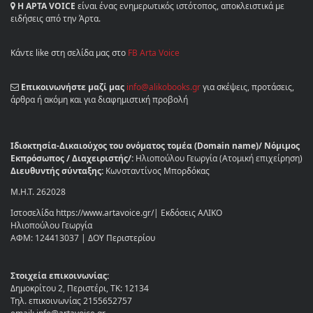
Η ΑΡΤΑ VOICE
είναι ένας ενημερωτικός ιστότοπος, αποκλειστικά με
ειδήσεις από την Άρτα.
Κάντε like στη σελίδα μας στο
FB Arta Voice
Επικοινωνήστε μαζί μας
info@alikobooks.gr
για σκέψεις, προτάσεις,
άρθρα ή ακόμη και για διαφημιστική προβολή
Ιδιοκτησία-Δικαιούχος του ονόματος τομέα (Domain name)/ Νόμιμος
Εκπρόσωπος / Διαχειριστής/:
Ηλιοπούλου Γεωργία (Ατομική επιχείρηση)
Διευθυντής σύνταξης:
Κωνσταντίνος Μπορδόκας
Μ.Η.Τ. 262028
Ιστοσελίδα https://www.artavoice.gr/| Εκδόσεις ΑΛΙΚΟ
Ηλιοπούλου Γεωργία
ΑΦΜ: 124413037 | ΔΟΥ Περιστερίου
Στοιχεία επικοινωνίας:
Δημοκρίτου 2, Περιστέρι, ΤΚ: 12134
Τηλ. επικοινωνίας 2155652757