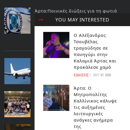
Άρτα:Ποινικές διώξεις για τη φωτιά
στο ΚΥΤ Αράχθου Στον εισαγγελέα ο
YOU MAY INTERESTED
διευθυντής και ο τεχνικός ασφαλείας
του ΔΕΔΔΗΕ
Ο Αλέξανδρος
ΕΙΔΗΣΕΙΣ
Τσουβέλας
ΔΙΑΒΑΣΤΕ ΕΠΙΣΗΣ...
τραγούδησε σε
πανηγύρι στην
Καλαμιά Άρτας και
ΔΕΝ ΣΤΗΡΙΖΕΙ ΤΟ ΑΕΡΟΔΡΟΜΙΟ
προκάλεσε χαμό
ΙΩΑΝΝΙΝΩΝ Ο ΕΟΤ
ΕΙΔΗΣΕΙΣ
ΑΥΓ 07, 2026
ΗΠΕΙΡΟΣ
Άρτα: Ο
Η Άρτα φιλοξένησε με επιτυχία το
Μητροπολίτης
UNICEF Trophy 2025
Καλλίνικος κάλυψε
τις αυξημένες
ΕΙΔΗΣΕΙΣ
λειτουργικές
ανάγκες ανήμερα
της
ΠΟΤΕ ΑΛΛΑΖΕΙ Η ΩΡΑ ΣΤΑ ΡΟΛΟΓΙΑ