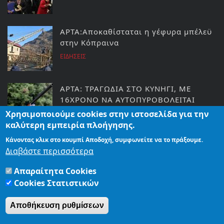
ΑΡΤΑ:Αποκαθίσταται η γέφυρα μπέλεϋ
στην Κόπραινα
ΕΙΔΗΣΕΙΣ
ΑΡΤΑ: ΤΡΑΓΩΔΙΑ ΣΤΟ ΚΥΝΗΓΙ, ΜΕ
16ΧΡΟΝΟ ΝΑ ΑΥΤΟΠΥΡΟΒΟΛΕΙΤΑΙ
Χρησιμοποιούμε cookies στην ιστοσελίδα για την
ΚΟΣΜΟΣ
καλύτερη εμπειρία πλοήγησης.
Κάνοντας κλικ στο κουμπί Αποδοχή, συμφωνείτε να το πράξουμε.
ΆΡΤΑ: ΣΥΛΛΗΨΗ ΤΗΝ ΩΡΑ ΠΟΥ
Διαβάστε περισσότερα
ΚΑΤΕΒΑΙΝΕ ΑΠΟ ΤΟ ΛΕΩΦΟΡΕΙΟ
Απαραίτητα Cookies
ΕΙΔΗΣΕΙΣ
Cookies Στατιστικών
Αποθήκευση ρυθμίσεων
ΑΡΧΙΚΗ
ΤΑΥΤΟΤΗΤΑ
ΟΡΟΙ ΧΡΗΣΗΣ