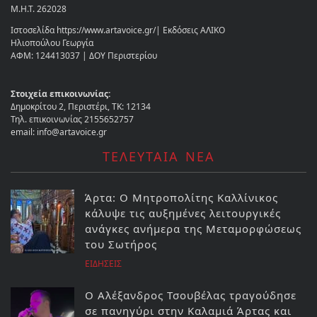
Μ.Η.Τ. 262028
Ιστοσελίδα https://www.artavoice.gr/| Εκδόσεις ΑΛΙΚΟ
Ηλιοπούλου Γεωργία
ΑΦΜ: 124413037 | ΔΟΥ Περιστερίου
Στοιχεία επικοινωνίας:
Δημοκρίτου 2, Περιστέρι, ΤΚ: 12134
Τηλ. επικοινωνίας 2155652757
email: info@artavoice.gr
ΤΕΛΕΥΤΑΙΑ ΝΕΑ
Άρτα: Ο Μητροπολίτης Καλλίνικος
κάλυψε τις αυξημένες λειτουργικές
ανάγκες ανήμερα της Μεταμορφώσεως
του Σωτήρος
ΕΙΔΗΣΕΙΣ
Ο Αλέξανδρος Τσουβέλας τραγούδησε
σε πανηγύρι στην Καλαμιά Άρτας και