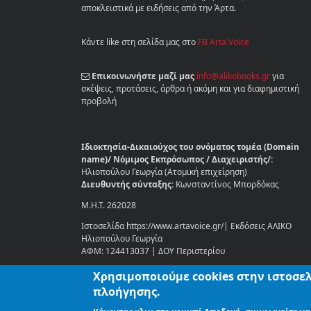
αποκλειστικά με ειδήσεις από την Άρτα.
Κάντε like στη σελίδα μας στο
FB Arta Voice
Επικοινωνήστε μαζί μας
info@alikobooks.gr
για
σκέψεις, προτάσεις, άρθρα ή ακόμη και για διαφημιστική
προβολή
Ιδιοκτησία-Δικαιούχος του ονόματος τομέα (Domain
name)/ Νόμιμος Εκπρόσωπος / Διαχειριστής/:
Ηλιοπούλου Γεωργία (Ατομική επιχείρηση)
Διευθυντής σύνταξης:
Κωνσταντίνος Μπορδόκας
Μ.Η.Τ. 262028
Ιστοσελίδα https://www.artavoice.gr/| Εκδόσεις ΑΛΙΚΟ
Ηλιοπούλου Γεωργία
ΑΦΜ: 124413037 | ΔΟΥ Περιστερίου
Χρησιμοποιούμε cookies στην ιστοσελ
Στοιχεία επικοινωνίας:
πλοήγησης.
Δημοκρίτου 2, Περιστέρι, ΤΚ: 12134