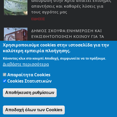
αλευρώδη στην Άρτα απαιτεί επίσημες
απαντήσεις και καθαρές λύσεις για
τους αγρότες μας
ΕΙΔΗΣΕΙΣ
ΔΗΜΟΣ ΣΚΟΥΦΑ:ΕΝΗΜΕΡΩΣΗ ΚΑΙ
ΕΥΑΙΣΘΗΤΟΠΟΙΗΣΗ ΚΟΙΝΟΥ ΓΙΑ ΤΑ
ΒΙΟΑΠΟΒΛΗΤΑ
Χρησιμοποιούμε cookies στην ιστοσελίδα για την
ΕΙΔΗΣΕΙΣ
καλύτερη εμπειρία πλοήγησης.
Κάνοντας κλικ στο κουμπί Αποδοχή, συμφωνείτε να το πράξουμε.
Ο Γ.ΣΤΥΛΙΟΣ ΣΤΗΝ ΒΟΥΛΗ ΓΙΑ ΤΟΝ
Διαβάστε περισσότερα
ΠΡΟΣΩΠΙΚΟ ΓΙΑΤΡΟ ΚΑΙ ΤΑ
ΠΑΝΕΠΙΣΤΗΜΙΑΚΑ ΚΕΝΤΡΑ ΥΓΕΙΑΣ
Απαραίτητα Cookies
ΕΙΔΗΣΕΙΣ
Cookies Στατιστικών
Αποθήκευση ρυθμίσεων
ΑΡΧΙΚΗ
ΤΑΥΤΟΤΗΤΑ
ΟΡΟΙ ΧΡΗΣΗΣ
ΠΟΛΙΤΙΚΗ ΑΠΟΡΡΗΤΟΥ
Αποδοχή όλων των Cookies
© Copyright artavoice.gr | εκδόσεις ΑΛΙΚΟ. All rights reserved.