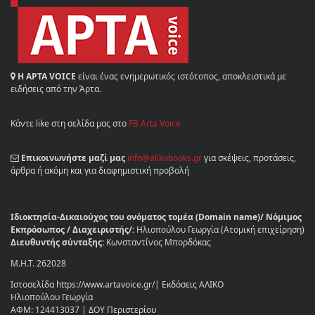
Η ΑΡΤΑ VOICE
είναι ένας ενημερωτικός ιστότοπος, αποκλειστικά με
ειδήσεις από την Άρτα.
Κάντε like στη σελίδα μας στο
FB Arta Voice
Επικοινωνήστε μαζί μας
info@alikobooks.gr
για σκέψεις, προτάσεις,
άρθρα ή ακόμη και για διαφημιστική προβολή
Ιδιοκτησία-Δικαιούχος του ονόματος τομέα (Domain name)/ Νόμιμος
Εκπρόσωπος / Διαχειριστής/:
Ηλιοπούλου Γεωργία (Ατομική επιχείρηση)
Διευθυντής σύνταξης:
Κωνσταντίνος Μπορδόκας
Μ.Η.Τ. 262028
Ιστοσελίδα https://www.artavoice.gr/| Εκδόσεις ΑΛΙΚΟ
Ηλιοπούλου Γεωργία
ΑΦΜ: 124413037 | ΔΟΥ Περιστερίου