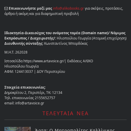
Επικοινωνήστε μαζί μας
info@alikobooks.gr
για σκέψεις, προτάσεις,
άρθρα ή ακόμη και για διαφημιστική προβολή
Ιδιοκτησία-Δικαιούχος του ονόματος τομέα (Domain name)/ Νόμιμος
Εκπρόσωπος / Διαχειριστής/:
Ηλιοπούλου Γεωργία (Ατομική επιχείρηση)
Διευθυντής σύνταξης:
Κωνσταντίνος Μπορδόκας
Μ.Η.Τ. 262028
Ιστοσελίδα https://www.artavoice.gr/| Εκδόσεις ΑΛΙΚΟ
Ηλιοπούλου Γεωργία
ΑΦΜ: 124413037 | ΔΟΥ Περιστερίου
Στοιχεία επικοινωνίας:
Δημοκρίτου 2, Περιστέρι, ΤΚ: 12134
Τηλ. επικοινωνίας 2155652757
email: info@artavoice.gr
ΤΕΛΕΥΤΑΙΑ ΝΕΑ
Άρτα: Ο Μητροπολίτης Καλλίνικος