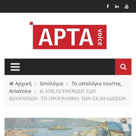
Παράκαμψη προς το κυρίως περιεχόμενο
Αρχική
›
Ιστολόγια
›
Το ιστολόγιο του/της
ArtaVoice
›
Η ΑΠΕΛΕΥΘΕΡΩΣΗ ΤΩΝ
ΙΩΑΝΝΙΝΩΝ- ΤΟ ΠΡΟΓΡΑΜΜΑ ΤΩΝ ΕΚΔΗΛΩΣΕΩΝ