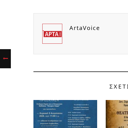
ArtaVoice
ΣΧΕΤ