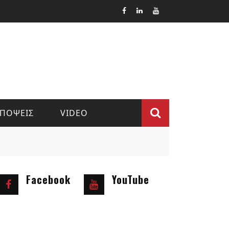
ΠΟΨΕΙΣ
VIDEO
Φόρμα
αναζήτ
Facebook
YouTube