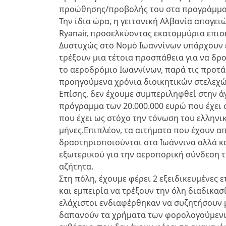
προώθησης/προβολής του στα προγράμμα
Την ίδια ώρα, η γειτονική Αλβανία απογει
Ryanair, προσελκύοντας εκατομμύρια επισ
Δυστυχώς στο Νομό Ιωαννίνων υπάρχουν ε
τρέξουν μια τέτοια προσπάθεια για να δρ
το αεροδρόμιο Ιωαννίνων, παρά τις προτά
προηγούμενα χρόνια διοικητικών στελεχώ
Επίσης, δεν έχουμε συμπεριληφθεί στην 
πρόγραμμα των 20.000.000 ευρώ που έχει σ
που έχει ως στόχο την τόνωση του ελληνι
μήνες.Επιπλέον, τα αιτήματα που έχουν απ
δραστηριοποιούνται στα Ιωάννινα αλλά κ
εξωτερικού για την αεροπορική σύνδεση τ
αζήτητα.
Στη πόλη, έχουμε φέρει 2 εξειδικευμένες 
και εμπειρία να τρέξουν την όλη διαδικασ
ελάχιστοι ενδιαφέρθηκαν να συζητήσουν μ
δαπανούν τα χρήματα των φορολογούμενω