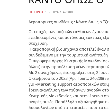
ΗΠΕΙΡΟΣ
BY
ARTAVOICE
Αεροπορικές συνδέσεις : Κάντο όπως ο Τζ
Οι εποχές των μαζικών εκθέσεων έχουν πε
εξειδικευμένες και αυτόνομες τακτικές εξ
στόχευση.
Η αεροπορική βιομηχανία αποτελεί έναν σ
συνδεδεμένο με την τουριστική ανάπτυξη 
Ο περιφερειάρχης Κεντρικής Μακεδονίας 
άλλοι) στην προσέλκυση νέων αεροπορικώ
Με 2 συνεχόμενες διακηρύξεις στις 2 Ιουνίο
Οκτωβρίου του 2023 (Αρ. Πρωτ.: 240208(55
για «Marketing support αεροπορικών εται
έρευνα/ανάλυση των πιθανών αγορών στό
Κεντρικής Μακεδονίας και στην έρευνα σ
αγορές αυτές. Παράλληλα αξιολογήθηκε η 
δρομολογίων από τις εταιρείες προς το α