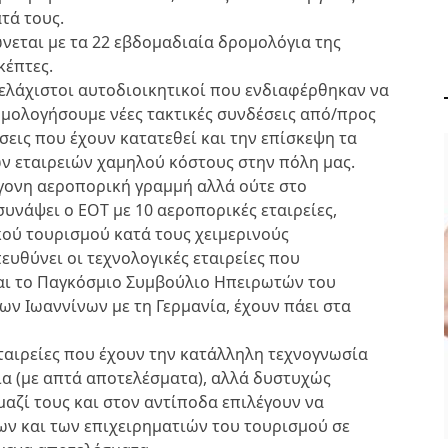
τά τους.
ώνεται με τα 22 εβδομαδιαία δρομολόγια της
κέπτες.
λάχιστοι αυτοδιοικητικοί που ενδιαφέρθηκαν να
ομολογήσουμε νέες τακτικές συνδέσεις από/προς
σεις που έχουν κατατεθεί και την επίσκεψη τα
ν εταιρειών χαμηλού κόστους στην πόλη μας.
άγονη αεροπορική γραμμή αλλά ούτε στο
υνάψει ο ΕΟΤ με 10 αεροπορικές εταιρείες,
κού τουρισμού κατά τους χειμερινούς
ΟΛΑ ΟΣΑ ΠΡΕΠΕΙ ΝΑ
ευθύνει οι τεχνολογικές εταιρείες που
ΞΕΡΕΤΕ ΓΙΑ ΤΗ
αι το Παγκόσμιο Συμβούλιο Ηπειρωτών του
ΒΕΡΒΕΡΙΝΗ
ων Ιωαννίνων με τη Γερμανία, έχουν πάει στα
ΥΓΕΙΑ ΚΑΙ ΕΥΕΞΙΑ
ΑΠΡ 29, 2024
εταιρείες που έχουν την κατάλληλη τεχνογνωσία
ία (με απτά αποτελέσματα), αλλά δυστυχώς
αζί τους και στον αντίποδα επιλέγουν να
ν και των επιχειρηματιών του τουρισμού σε