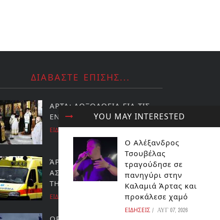
ΔΙΑΒΑΣΤΕ ΕΠΙΣΗΣ...
ΑΡΤΑ: ΔΟΞΟΛΟΓΙΑ ΓΙΑ ΤΙΣ
YOU MAY INTERESTED
ΕΝΟΠΛΕΣ ΔΥΝΑΜΕΙΣ
ΕΙΔΗΣΕΙΣ
Ο Αλέξανδρος
Τσουβέλας
ΆΡΤΑ: ΝΕΚΡΟΣ 37ΧΡΟΝΟΣ
τραγούδησε σε
ΑΣΤΥΝΟΜΙΚΟΣ ΣΕ ΠΑΡΑΛΙΑ
πανηγύρι στην
ΤΗΣ ΠΡΕΒΕΖΑΣ
Καλαμιά Άρτας και
προκάλεσε χαμό
ΕΙΔΗΣΕΙΣ
ΕΙΔΗΣΕΙΣ
ΑΥΓ 07, 2026
ΩΡΑ ΜΗΔΕΝ ΓΙΑ ΤΗΝ