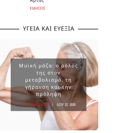
Άρτας
ΕΙΔΗΣΕΙΣ
ΥΓΕΙΑ ΚΑΙ ΕΥΕΞΙΑ
Μυϊκή μάζα: ο ρόλος
Επικ
της στον
ουσ
μεταβολισμό, τη
στα 
γήρανση και την
πρόληψη
ΥΓΕΙΑ Κ
ΥΓΕΙΑ ΚΑΙ ΕΥΕΞΙΑ
ΑΠΡ 22, 2026