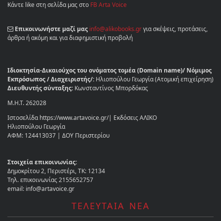
Κάντε like στη σελίδα μας στο
FB Arta Voice
Επικοινωνήστε μαζί μας
info@alikobooks.gr
για σκέψεις, προτάσεις,
άρθρα ή ακόμη και για διαφημιστική προβολή
Ιδιοκτησία-Δικαιούχος του ονόματος τομέα (Domain name)/ Νόμιμος
Εκπρόσωπος / Διαχειριστής/:
Ηλιοπούλου Γεωργία (Ατομική επιχείρηση)
Διευθυντής σύνταξης:
Κωνσταντίνος Μπορδόκας
Μ.Η.Τ. 262028
Ιστοσελίδα https://www.artavoice.gr/| Εκδόσεις ΑΛΙΚΟ
Ηλιοπούλου Γεωργία
ΑΦΜ: 124413037 | ΔΟΥ Περιστερίου
Στοιχεία επικοινωνίας:
Δημοκρίτου 2, Περιστέρι, ΤΚ: 12134
Τηλ. επικοινωνίας 2155652757
email: info@artavoice.gr
ΤΕΛΕΥΤΑΙΑ ΝΕΑ