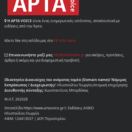
Η ΑΡΤΑ VOICE
είναι ένας ενημερωτικός ιστότοπος, αποκλειστικά με
ειδήσεις από την Άρτα.
Κάντε like στη σελίδα μας στο
FB Arta Voice
Επικοινωνήστε μαζί μας
info@alikobooks.gr
για σκέψεις, προτάσεις,
άρθρα ή ακόμη και για διαφημιστική προβολή
Ιδιοκτησία-Δικαιούχος του ονόματος τομέα (Domain name)/ Νόμιμος
Εκπρόσωπος / Διαχειριστής/:
Ηλιοπούλου Γεωργία (Ατομική επιχείρηση)
Διευθυντής σύνταξης:
Κωνσταντίνος Μπορδόκας
Μ.Η.Τ. 262028
Ιστοσελίδα https://www.artavoice.gr/| Εκδόσεις ΑΛΙΚΟ
Ηλιοπούλου Γεωργία
ΑΦΜ: 124413037 | ΔΟΥ Περιστερίου