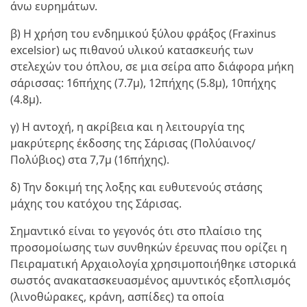
άνω ευρημάτων.
β) Η χρήση του ενδημικού ξύλου φράξος (Fraxinus
excelsior) ως πιθανού υλικού κατασκευής των
στελεχών του όπλου, σε μια σείρα απο διάφορα μήκη
σάρισσας: 16πήχης (7.7μ), 12πήχης (5.8μ), 10πήχης
(4.8μ).
γ) Η αντοχή, η ακρίβεια και η λειτουργία της
μακρύτερης έκδοσης της Σάρισας (Πολύαινος/
Πολύβιος) στα 7,7μ (16πήχης).
δ) Την δοκιμή της λοξης και ευθυτενούς στάσης
μάχης του κατόχου της Σάρισας.
Σημαντικό είναι το γεγονός ότι στο πλαίσιο της
προσομοίωσης των συνθηκών έρευνας που ορίζει η
Πειραματική Αρχαιολογία χρησιμοποιήθηκε ιστορικά
σωστός ανακατασκευασμένος αμυντικός εξοπλισμός
(λινοθώρακες, κράνη, ασπίδες) τα οποία