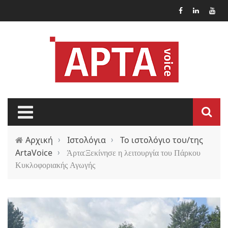
Παράκαμψη προς το κυρίως περιεχόμενο
Αρχική
›
Ιστολόγια
›
Το ιστολόγιο του/της
ArtaVoice
›
Άρτα:Ξεκίνησε η λειτουργία του Πάρκου
Κυκλοφοριακής Αγωγής