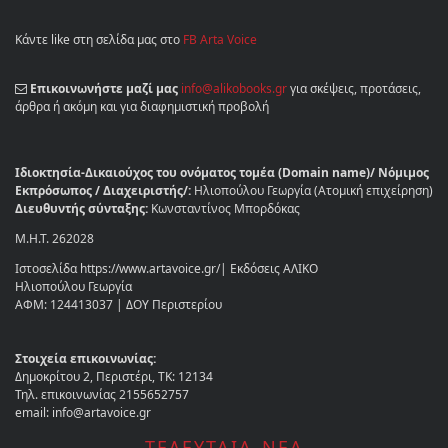
Κάντε like στη σελίδα μας στο
FB Arta Voice
Επικοινωνήστε μαζί μας
info@alikobooks.gr
για σκέψεις, προτάσεις,
άρθρα ή ακόμη και για διαφημιστική προβολή
Ιδιοκτησία-Δικαιούχος του ονόματος τομέα (Domain name)/ Νόμιμος
Εκπρόσωπος / Διαχειριστής/:
Ηλιοπούλου Γεωργία (Ατομική επιχείρηση)
Διευθυντής σύνταξης:
Κωνσταντίνος Μπορδόκας
Μ.Η.Τ. 262028
Ιστοσελίδα https://www.artavoice.gr/| Εκδόσεις ΑΛΙΚΟ
Ηλιοπούλου Γεωργία
ΑΦΜ: 124413037 | ΔΟΥ Περιστερίου
Στοιχεία επικοινωνίας:
Δημοκρίτου 2, Περιστέρι, ΤΚ: 12134
Τηλ. επικοινωνίας 2155652757
email: info@artavoice.gr
ΤΕΛΕΥΤΑΙΑ ΝΕΑ