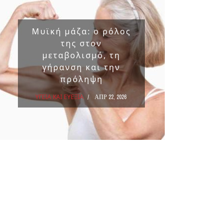
Μυϊκή μάζα: ο ρόλος
Επικ
της στον
ουσ
μεταβολισμό, τη
στα 
γήρανση και την
πρόληψη
ΥΓΕΙΑ Κ
ΥΓΕΙΑ ΚΑΙ ΕΥΕΞΙΑ
ΑΠΡ 22, 2026