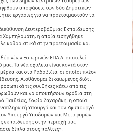
αρχές των Δήμων Κεντρικών Τζουμέρκων
 ληφθούν αποφάσεις των δύο Δημοτικών
τητες εργασίες για να προετοιμαστούν τα
ΟΛΑ ΟΣΑ ΠΡΕΠΕΙ ΝΑ
η Διεύθυνση Δευτεροβάθμιας Εκπαίδευσης
ΞΕΡΕΤΕ ΓΙΑ ΤΗ
 κα Χαμπηλομάτη, η οποία εισηγήθηκε
ΒΕΡΒΕΡΙΝΗ
αλε καθοριστικά στην προετοιμασία και
ΥΓΕΙΑ ΚΑΙ ΕΥΕΞΙΑ
ΑΠΡ 29, 2024
 δύο νέων Εσπερινών ΕΠΑ.Λ. αποτελεί
ό μας. Τα νέα σχολεία είναι κοντά στον
μέρκα και στα Ραδοβίζια, οι οποίοι πλέον
ίδευσης. Αισθάνομαι δικαιωμένος διότι
προσωπικά τις συνθήκες κάτω από τις
ορφωθούν και να αποκτήσουν εφόδια στη
γό Παιδείας, Σοφία Ζαχαράκη, η οποία
 Αναπληρωτή Υπουργό και τον Υφυπουργό
ι τον Υπουργό Υποδομών και Μεταφορών
ης εκπαίδευσης στην περιοχή μας
αστε δίπλα στους πολίτες».