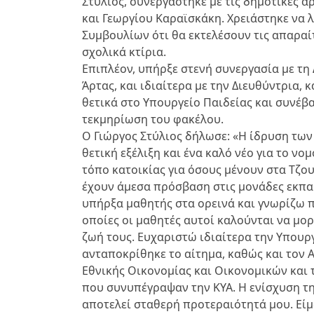
Στύλιος, συνεργάστηκε με τις δημοτικές 
και Γεωργίου Καραϊσκάκη. Χρειάστηκε να
Συμβουλίων ότι θα εκτελέσουν τις απαραί
σχολικά κτίρια.
Επιπλέον, υπήρξε στενή συνεργασία με τ
Άρτας, και ιδιαίτερα με την Διευθύντρια,
θετικά στο Υπουργείο Παιδείας και συνέβ
τεκμηρίωση του φακέλου.
Ο Γιώργος Στύλιος δήλωσε: «Η ίδρυση των
θετική εξέλιξη και ένα καλό νέο για το νομ
τόπο κατοικίας για όσους μένουν στα Τζου
έχουν άμεσα πρόσβαση στις μονάδες εκπα
υπήρξα μαθητής στα ορεινά και γνωρίζω 
οποίες οι μαθητές αυτοί καλούνται να μ
ζωή τους. Ευχαριστώ ιδιαίτερα την Υπουρ
ανταποκρίθηκε το αίτημα, καθώς και τον
Εθνικής Οικονομίας και Οικονομικών κα
που συνυπέγραψαν την ΚΥΑ. Η ενίσχυση τ
αποτελεί σταθερή προτεραιότητά μου. Είμ