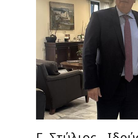
Γ. Στύλιος - Ιδρ