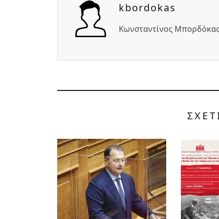
kbordokas
Κωνσταντίνος Μπορδόκα
ΣΧΕΤ