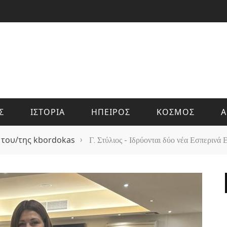
Σ
ΙΣΤΟΡΙΑ
ΗΠΕΙΡΟΣ
ΚΟΣΜΟΣ
Α
 του/της kbordokas
›
Γ. Στύλιος - Ιδρύονται δύο νέα Εσπερινά