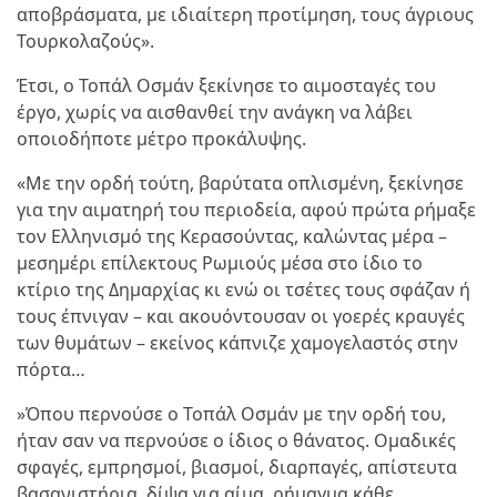
αποβράσματα, με ιδιαίτερη προτίμηση, τους άγριους
Τουρκολαζούς».
Έτσι, ο Τοπάλ Οσμάν ξεκίνησε το αιμοσταγές του
έργο, χωρίς να αισθανθεί την ανάγκη να λάβει
οποιοδήποτε μέτρο προκάλυψης.
«Με την ορδή τούτη, βαρύτατα οπλισμένη, ξεκίνησε
για την αιματηρή του περιοδεία, αφού πρώτα ρήμαξε
τον Ελληνισμό της Κερασούντας, καλώντας μέρα –
μεσημέρι επίλεκτους Ρωμιούς μέσα στο ίδιο το
κτίριο της Δημαρχίας κι ενώ οι τσέτες τους σφάζαν ή
τους έπνιγαν – και ακουόντουσαν οι γοερές κραυγές
των θυμάτων – εκείνος κάπνιζε χαμογελαστός στην
πόρτα…
»Όπου περνούσε ο Τοπάλ Οσμάν με την ορδή του,
ήταν σαν να περνούσε ο ίδιος ο θάνατος. Ομαδικές
σφαγές, εμπρησμοί, βιασμοί, διαρπαγές, απίστευτα
βασανιστήρια, δίψα για αίμα, ρήμαγμα κάθε