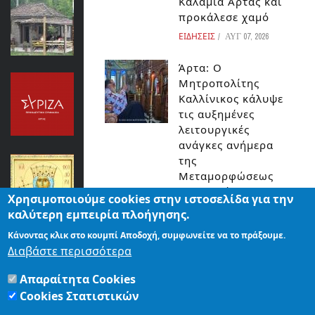
Καλαμιά Άρτας και
Αρτα
προκάλεσε χαμό
ΚΟΣΜΟΣ
ΕΙΔΗΣΕΙΣ
ΑΥΓ 07, 2026
Άρτα: Ο
ΑΝΑΚΟΙΝΩΣΗ ΤΟΥ ΣΥΡΙΖΑ ΑΡΤΑΣ:
Μητροπολίτης
ΠΡΟΒΛΗΜΑΤΙΚΑ ΤΑ ΑΝΤΑΝΑΚΛΑΣΤΙΚΑ
Καλλίνικος κάλυψε
ΤΗΣ ΔΗΜΟΤΙΚΗΣ ΑΡΧΗΣ
τις αυξημένες
λειτουργικές
ΚΟΣΜΟΣ
ανάγκες ανήμερα
της
ΑΡΤΑ -ΕΟΡΤΗ ΑΓΙΑΣ ΘΕΟΔΩΡΑΣ: ΤΟ
Μεταμορφώσεως
ΠΡΟΓΡΑΜΜΑ ΚΑΙ Η ΛΙΤΑΝΕΙΑ ΕΦΟΣΟΝ
του Σωτήρος
ΤΟ ΕΠΙΤΡΕΨΟΥΝ ΟΙ ΣΥΝΘΗΚΕΣ
Χρησιμοποιούμε cookies στην ιστοσελίδα για την
ΕΙΔΗΣΕΙΣ
ΑΥΓ 07, 2026
ΕΙΔΗΣΕΙΣ
καλύτερη εμπειρία πλοήγησης.
Κάνοντας κλικ στο κουμπί Αποδοχή, συμφωνείτε να το πράξουμε.
Άρτα:Ποινικές
ΑΡΤΑ:ΔΕΙΠΝΟ ΠΡΟΣ ΤΙΜΗΝ ΤΩΝ
Διαβάστε περισσότερα
διώξεις για τη
ΕΦΗΒΩΝ ΑΘΛΗΤΩΝ
φωτιά στο ΚΥΤ
Απαραίτητα Cookies
ΕΙΔΗΣΕΙΣ
Αράχθου Στον
Cookies Στατιστικών
εισαγγελέα ο