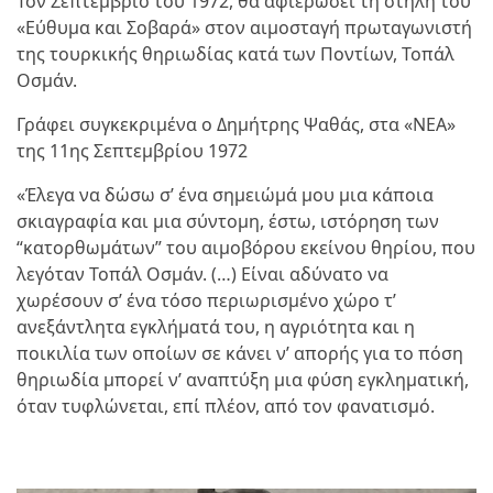
Τον Σεπτέμβριο του 1972, θα αφιερώσει τη στήλη του
«Εύθυμα και Σοβαρά» στον αιμοσταγή πρωταγωνιστή
της τουρκικής θηριωδίας κατά των Ποντίων, Τοπάλ
Οσμάν.
Γράφει συγκεκριμένα ο Δημήτρης Ψαθάς, στα «ΝΕΑ»
της 11ης Σεπτεμβρίου 1972
«Έλεγα να δώσω σ’ ένα σημειώμά μου μια κάποια
σκιαγραφία και μια σύντομη, έστω, ιστόρηση των
“κατορθωμάτων” του αιμοβόρου εκείνου θηρίου, που
λεγόταν Τοπάλ Οσμάν. (…) Είναι αδύνατο να
χωρέσουν σ’ ένα τόσο περιωρισμένο χώρο τ’
ανεξάντλητα εγκλήματά του, η αγριότητα και η
ποικιλία των οποίων σε κάνει ν’ απορής για το πόση
θηριωδία μπορεί ν’ αναπτύξη μια φύση εγκληματική,
όταν τυφλώνεται, επί πλέον, από τον φανατισμό.