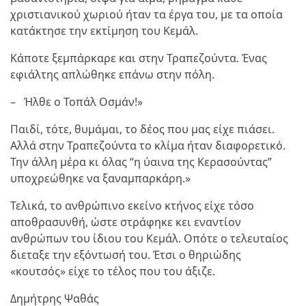
χριστιανικού χωριού ήταν τα έργα του, με τα οποία
κατάκτησε την εκτίμηση του Κεμάλ.
Κάποτε ξεμπάρκαρε και στην Τραπεζούντα. Ένας
εφιάλτης απλώθηκε επάνω στην πόλη.
– Ήλθε ο Τοπάλ Οσμάν!»
Παιδί, τότε, θυμάμαι, το δέος που μας είχε πιάσει.
Αλλά στην Τραπεζούντα το κλίμα ήταν διαφορετικό.
Την άλλη μέρα κι όλας “η ύαινα της Κερασούντας”
υποχρεώθηκε να ξαναμπαρκάρη.»
Τελικά, το ανθρώπινο εκείνο κτήνος είχε τόσο
αποθρασυνθή, ώστε στράφηκε κει εναντίον
ανθρώπων του ίδιου του Κεμάλ. Οπότε ο τελευταίος
διεταξε την εξόντωσή του. Έτσι ο θηριώδης
«κουτσός» είχε το τέλος που του άξιζε.
Δημήτρης Ψαθάς