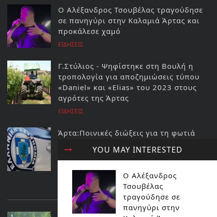
Ο Αλέξανδρος Τσουβέλας τραγούδησε
σε πανηγύρι στην Καλαμιά Άρτας και
προκάλεσε χαμό
ΕΙΔΗΣΕΙΣ
Γ.Στύλιος - Ψηφίστηκε στη Βουλή η
τροπολογία για αποζημιώσεις τύπου
«Daniel» και «Elias» του 2023 στους
αγρότες της Άρτας
ΕΙΔΗΣΕΙΣ
Άρτα:Ποινικές διώξεις για τη φωτιά
στο ΚΥΤ Αράχθου Στον εισαγγελέα ο
YOU MAY INTERESTED
διευθυντής και ο τεχνικός ασφαλείας
του ΔΕΔΔΗΕ
Ο Αλέξανδρος
ΕΙΔΗΣΕΙΣ
Τσουβέλας
ΔΙΑΒΑΣΤΕ ΕΠΙΣΗΣ...
τραγούδησε σε
πανηγύρι στην
Ενα αγροκτημα ονειρο κοντα στην