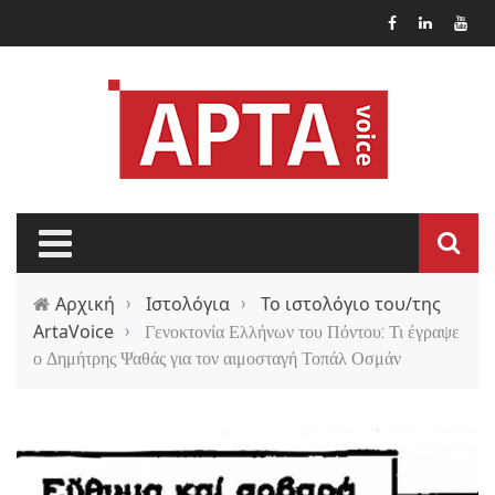
Παράκαμψη προς το κυρίως περιεχόμενο
Αρχική
›
Ιστολόγια
›
Το ιστολόγιο του/της
ArtaVoice
›
Γενοκτονία Ελλήνων του Πόντου: Τι έγραψε
ο Δημήτρης Ψαθάς για τον αιμοσταγή Τοπάλ Οσμάν