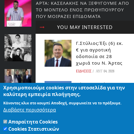
ΑΡΤΑ: ΚΑΣΕΛΑΚΗΣ ΝΑ ΞΕΦΥΓΟΥΜΕ ΑΠΟ
ΤΟ ΜΟΝΤΕΛΟ ΕΝΟΣ ΠΡΩΘΥΠΟΥΡΓΟΥ
ΠΟΥ ΜΟΙΡΑΖΕΙ ΕΠΙΔΟΜΑΤΑ
ΕΙΔΗΣΕΙΣ
YOU MAY INTERESTED
ΗΛΕΚΤΡΑ ΤΟΥ ΣΟΦΟΚΛΗ ΣΤΗΝ
Γ.Στύλιος:Έξι (6) εκ.
ΠΡΕΒΕΖΑ ΣΤΟ ΡΩΜΑΪΚΟ ΩΔΕΙΟ
€ για αγροτική
ΝΙΚΟΠΟΛΗΣ
οδοποιία σε 28
ΗΠΕΙΡΟΣ
χωριά του Ν. Άρτας
ΕΙΔΗΣΕΙΣ
ΑΥΓ 04, 2026
ΑΡΤΑ:ΒΡΕΘΗΚΕ ΛΥΣΗ ΣΤΟ ΠΡΟΒΛΗΜΑ
ΤΟΥ ΜΑΥΡΟΥ ΑΚΑΝΘΩΔΗ ΑΛΕΥΡΩΔΗ
Δήμος Αρταίων:Όχι
Χρησιμοποιούμε cookies στην ιστοσελίδα για την
ΕΙΔΗΣΕΙΣ
στην
καλύτερη εμπειρία πλοήγησης.
παραπληροφόρηση
Κάνοντας κλικ στο κουμπί Αποδοχή, συμφωνείτε να το πράξουμε.
και στα
Σοβαρή Κατολίσθηση στην Ιόνια Οδό:
Διαβάστε περισσότερα
επικοινωνιακά
Ρήγμα 200 Μέτρων
παιχνίδια:
Απαραίτητα Cookies
ΕΙΔΗΣΕΙΣ
ΕΙΔΗΣΕΙΣ
ΑΥΓ 04, 2026
Cookies Στατιστικών