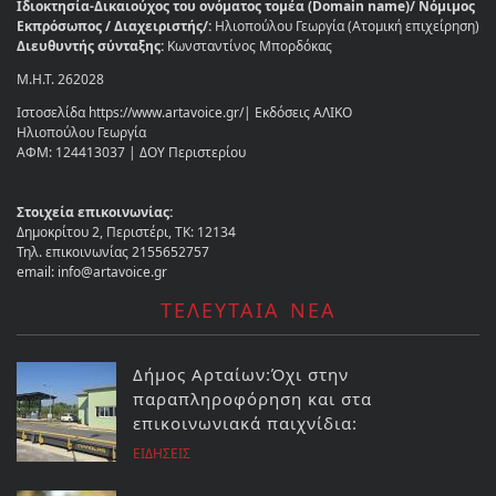
Ιδιοκτησία-Δικαιούχος του ονόματος τομέα (Domain name)/ Νόμιμος
Εκπρόσωπος / Διαχειριστής/:
Ηλιοπούλου Γεωργία (Ατομική επιχείρηση)
Διευθυντής σύνταξης:
Κωνσταντίνος Μπορδόκας
Μ.Η.Τ. 262028
Ιστοσελίδα https://www.artavoice.gr/| Εκδόσεις ΑΛΙΚΟ
Ηλιοπούλου Γεωργία
ΑΦΜ: 124413037 | ΔΟΥ Περιστερίου
Στοιχεία επικοινωνίας:
Δημοκρίτου 2, Περιστέρι, ΤΚ: 12134
Τηλ. επικοινωνίας 2155652757
email: info@artavoice.gr
ΤΕΛΕΥΤΑΙΑ ΝΕΑ
Δήμος Αρταίων:Όχι στην
παραπληροφόρηση και στα
επικοινωνιακά παιχνίδια:
ΕΙΔΗΣΕΙΣ