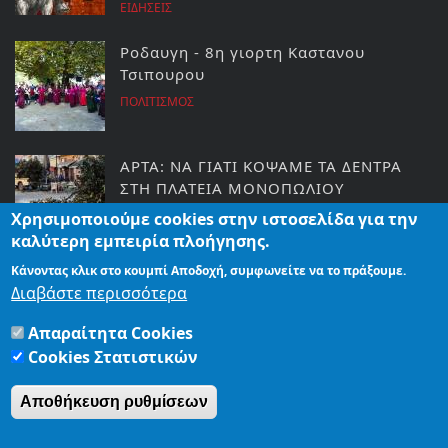
ΕΙΔΗΣΕΙΣ
Ροδαυγη - 8η γιορτη Καστανου
Τσιπουρου
ΠΟΛΙΤΙΣΜΟΣ
ΑΡΤΑ: ΝΑ ΓΙΑΤΙ ΚΟΨΑΜΕ ΤΑ ΔΕΝΤΡΑ
ΣΤΗ ΠΛΑΤΕΙΑ ΜΟΝΟΠΩΛΙΟΥ
ΕΙΔΗΣΕΙΣ
Χρησιμοποιούμε cookies στην ιστοσελίδα για την
καλύτερη εμπειρία πλοήγησης.
Κάνοντας κλικ στο κουμπί Αποδοχή, συμφωνείτε να το πράξουμε.
Ο ΔΗΜΟΣ ΑΡΤΑΣ ΑΠΑΝΤΑ ΣΤΙΣ
Διαβάστε περισσότερα
ΦΗΜΟΛΟΓΙΕΣ ΓΙΑ ΤΗΝ ΑΣΤΕΓΗ
ΓΥΝΑΙΚΑ
Απαραίτητα Cookies
ΕΙΔΗΣΕΙΣ
Cookies Στατιστικών
Αποθήκευση ρυθμίσεων
ΑΡΧΙΚΗ
ΤΑΥΤΟΤΗΤΑ
ΟΡΟΙ ΧΡΗΣΗΣ