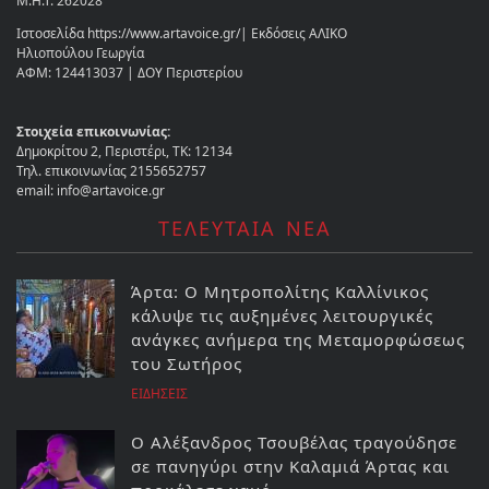
Μ.Η.Τ. 262028
Ιστοσελίδα https://www.artavoice.gr/| Εκδόσεις ΑΛΙΚΟ
Ηλιοπούλου Γεωργία
ΑΦΜ: 124413037 | ΔΟΥ Περιστερίου
Στοιχεία επικοινωνίας:
Δημοκρίτου 2, Περιστέρι, ΤΚ: 12134
Τηλ. επικοινωνίας 2155652757
email: info@artavoice.gr
ΤΕΛΕΥΤΑΙΑ ΝΕΑ
Άρτα: Ο Μητροπολίτης Καλλίνικος
κάλυψε τις αυξημένες λειτουργικές
ανάγκες ανήμερα της Μεταμορφώσεως
του Σωτήρος
ΕΙΔΗΣΕΙΣ
Ο Αλέξανδρος Τσουβέλας τραγούδησε
σε πανηγύρι στην Καλαμιά Άρτας και