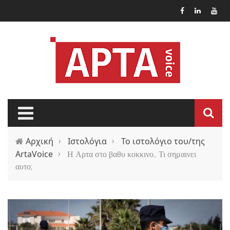
Παράκαμψη προς το κυρίως περιεχόμενο
Αρχική
›
Ιστολόγια
›
Το ιστολόγιο του/της
ArtaVoice
›
Η Αρτα στο βαθυ κοκκινο.. Τι σημαινει
αυτο;