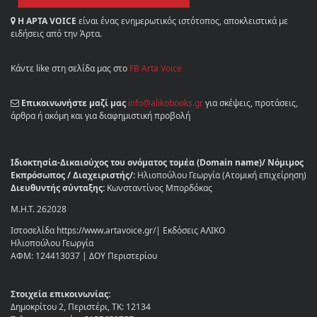
Η ΑΡΤΑ VOICE
είναι ένας ενημερωτικός ιστότοπος, αποκλειστικά με
ειδήσεις από την Άρτα.
Κάντε like στη σελίδα μας στο
FB Arta Voice
Επικοινωνήστε μαζί μας
info@alikobooks.gr
για σκέψεις, προτάσεις,
άρθρα ή ακόμη και για διαφημιστική προβολή
Ιδιοκτησία-Δικαιούχος του ονόματος τομέα (Domain name)/ Νόμιμος
Εκπρόσωπος / Διαχειριστής/:
Ηλιοπούλου Γεωργία (Ατομική επιχείρηση)
Διευθυντής σύνταξης:
Κωνσταντίνος Μπορδόκας
Μ.Η.Τ. 262028
Ιστοσελίδα https://www.artavoice.gr/| Εκδόσεις ΑΛΙΚΟ
Ηλιοπούλου Γεωργία
ΑΦΜ: 124413037 | ΔΟΥ Περιστερίου
Στοιχεία επικοινωνίας:
Δημοκρίτου 2, Περιστέρι, ΤΚ: 12134