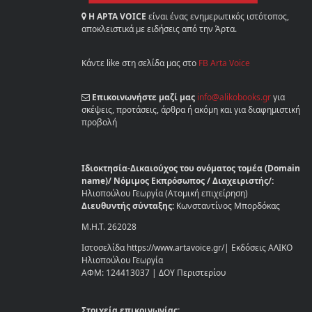
Η ΑΡΤΑ VOICE
είναι ένας ενημερωτικός ιστότοπος,
αποκλειστικά με ειδήσεις από την Άρτα.
Κάντε like στη σελίδα μας στο
FB Arta Voice
Επικοινωνήστε μαζί μας
info@alikobooks.gr
για
σκέψεις, προτάσεις, άρθρα ή ακόμη και για διαφημιστική
προβολή
Ιδιοκτησία-Δικαιούχος του ονόματος τομέα (Domain
name)/ Νόμιμος Εκπρόσωπος / Διαχειριστής/:
Ηλιοπούλου Γεωργία (Ατομική επιχείρηση)
Διευθυντής σύνταξης:
Κωνσταντίνος Μπορδόκας
Μ.Η.Τ. 262028
Ιστοσελίδα https://www.artavoice.gr/| Εκδόσεις ΑΛΙΚΟ
Ηλιοπούλου Γεωργία
ΑΦΜ: 124413037 | ΔΟΥ Περιστερίου
Στοιχεία επικοινωνίας: