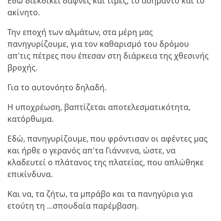
Εδώ διεκδικεί δάφνες και τιμές, το ασήμαντο και το
ακίνητο.
Την εποχή των αλμάτων, στα μέρη μας
πανηγυρίζουμε, για τον καθαρισμό του δρόμου
απ'τις πέτρες που έπεσαν στη διάρκεια της χθεσινής
βροχής.
Για το αυτονόητο δηλαδή.
Η υποχρέωση, βαπτίζεται αποτελεσματικότητα,
κατόρθωμα.
Εδώ, πανηγυρίζουμε, που φρόντισαν οι αφέντες μας
και ήρθε ο γερανός απ'τα Γιάννενα, ώστε, να
κλαδευτεί ο πλάτανος της πλατείας, που απλώθηκε
επικίνδυνα.
Και να, τα ζήτω, τα μπράβο και τα πανηγύρια για
ετούτη τη ...σπουδαία παρέμβαση.