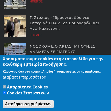
ΗΠΕΙΡΟΣ
Γ. Στύλιος - Ιδρύονται δύο νέα
Εσπερινά ΕΠΑ.Λ. σε Βουργαρέλι και
Άνω Καλεντίνη.
ΚΟΣΜΟΣ
ΝΟΣΟΚΟΜΕΙΟ ΆΡΤΑΣ: ΜΠΟΥΝΙΕΣ
ΑΝΑΜΕΣΑ ΣΕ ΓΙΑΤΡΟΥΣ
Χρησιμοποιούμε cookies στην ιστοσελίδα για την
ΕΙΔΗΣΕΙΣ
καλύτερη εμπειρία πλοήγησης.
Κάνοντας κλικ στο κουμπί Αποδοχή, συμφωνείτε να το πράξουμε.
ΑΡΤΑ:ΕΟΡΤΗ ΑΓΙΟΥ ΒΑΣΙΛΕΙΟΥ 2025
Διαβάστε περισσότερα
ΔΕΙΤΕ ΤΟ ΠΡΟΓΡΑΜΜΑ
Απαραίτητα Cookies
ΕΙΔΗΣΕΙΣ
Cookies Στατιστικών
Αποθήκευση ρυθμίσεων
ΑΡΧΙΚΗ
ΤΑΥΤΟΤΗΤΑ
ΟΡΟΙ ΧΡΗΣΗΣ