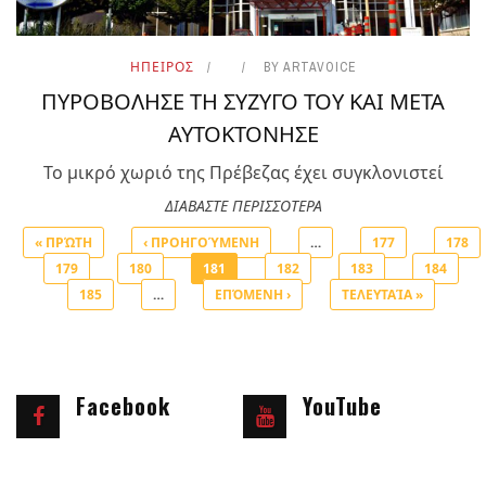
ΗΠΕΙΡΟΣ
BY
ARTAVOICE
ΠΥΡΟΒΟΛΗΣΕ ΤΗ ΣΥΖΥΓΟ ΤΟΥ ΚΑΙ ΜΕΤΑ
ΑΥΤΟΚΤΟΝΗΣΕ
Το μικρό χωριό της Πρέβεζας έχει συγκλονιστεί
ΔΙΑΒΑΣΤΕ ΠΕΡΙΣΣΟΤΕΡΑ
« ΠΡΏΤΗ
‹ ΠΡΟΗΓΟΎΜΕΝΗ
…
177
178
179
180
181
182
183
184
Σελίδες
185
…
ΕΠΌΜΕΝΗ ›
ΤΕΛΕΥΤΑΊΑ »
Facebook
YouTube