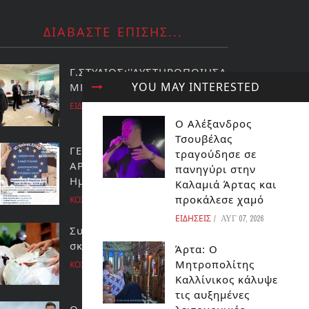
ΔΙΑΒΑΣΤΕ ΕΠΙΣΗΣ...
Γ.ΣΤΥΛΙΟΣ:''ΑΥΣΤΗΡΟΠΟΙΗΣΑ
YOU MAY INTERESTED
ΜΕ ΤΙΣ ΠΟΙΝΕΣ ''
ΕΙΔΗΣΕΙΣ
Ο Αλέξανδρος
Τσουβέλας
ΓΕΝΙΚΟ ΛΥΚΕΙΟ ΚΟΜΠΟΤΙΟΥ
τραγούδησε σε
ΑΡΤΑΣ:Εκδήλωση για την
πανηγύρι στην
Ημέρα της Ευρώπης
Καλαμιά Άρτας και
προκάλεσε χαμό
ΚΟΣΜΟΣ
ΕΙΔΗΣΕΙΣ
ΑΥΓ 07, 2026
Συλλογη τροφιμων για καλο
σκοπο!
Άρτα: Ο
Μητροπολίτης
ΚΟΣΜΟΣ
Καλλίνικος κάλυψε
τις αυξημένες