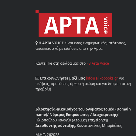
Η ΑΡΤΑ VOICE
είναι ένας ενημερωτικός ιστότοπος,
αποκλειστικά με ειδήσεις από την Άρτα.
Κάντε like στη σελίδα μας στο
FB Arta Voice
Επικοινωνήστε μαζί μας
info@alikobooks.gr
για
σκέψεις, προτάσεις, άρθρα ή ακόμη και για διαφημιστική
προβολή
Ιδιοκτησία-Δικαιούχος του ονόματος τομέα (Domain
name)/ Νόμιμος Εκπρόσωπος / Διαχειριστής/:
Ηλιοπούλου Γεωργία (Ατομική επιχείρηση)
Διευθυντής σύνταξης:
Κωνσταντίνος Μπορδόκας
Μ.Η.Τ. 262028