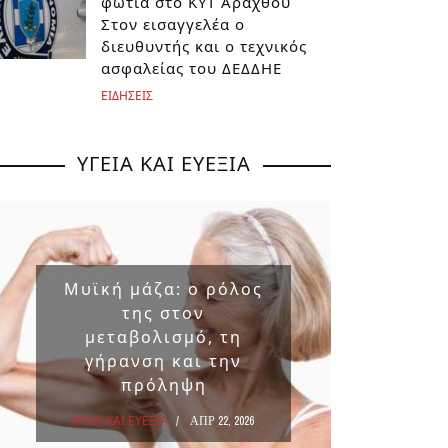
φωτιά στο ΚΥΤ Αράχθου
Στον εισαγγελέα ο
διευθυντής και ο τεχνικός
ασφαλείας του ΔΕΔΔΗΕ
ΕΙΔΗΣΕΙΣ
ΥΓΕΙΑ ΚΑΙ ΕΥΕΞΙΑ
Μυϊκή μάζα: ο ρόλος
Επικ
της στον
ουσ
μεταβολισμό, τη
στα 
γήρανση και την
πρόληψη
ΥΓΕΙΑ Κ
ΥΓΕΙΑ ΚΑΙ ΕΥΕΞΙΑ
ΑΠΡ 22, 2026