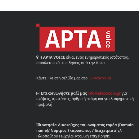
Η ΑΡΤΑ VOICE
είναι ένας ενημερωτικός ιστότοπος,
αποκλειστικά με ειδήσεις από την Άρτα.
Κάντε like στη σελίδα μας στο
FB Arta Voice
Επικοινωνήστε μαζί μας
info@alikobooks.gr
για
σκέψεις, προτάσεις, άρθρα ή ακόμη και για διαφημιστική
προβολή
Ιδιοκτησία-Δικαιούχος του ονόματος τομέα (Domain
name)/ Νόμιμος Εκπρόσωπος / Διαχειριστής/:
Ηλιοπούλου Γεωργία (Ατομική επιχείρηση)