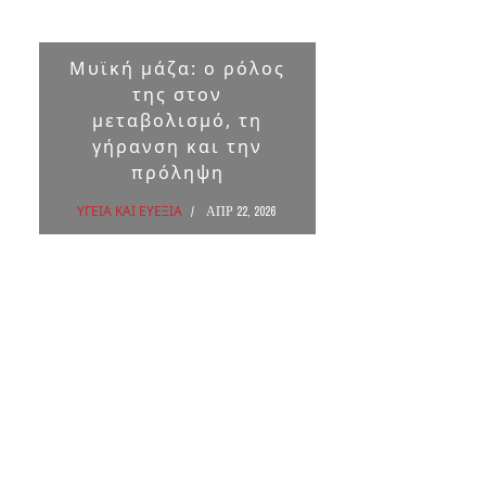
Μυϊκή μάζα: ο ρόλος
Επικ
της στον
ουσ
μεταβολισμό, τη
στα 
γήρανση και την
πρόληψη
ΥΓΕΙΑ Κ
ΥΓΕΙΑ ΚΑΙ ΕΥΕΞΙΑ
ΑΠΡ 22, 2026