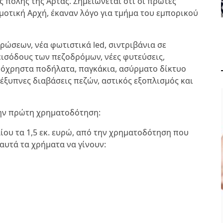
ς πόλης της Άρτας. Σημειώνεται ότι οι πρώτες
οτική Αρχή, έκαναν λόγο για τμήμα του εμπορικού
ώσεων, νέα φωτιστικά led, σιντριβάνια σε
εισόδους των πεζοδρόμων, νέες φυτεύσεις,
όχρηστα ποδήλατα, παγκάκια, ασύρματο δίκτυο
, έξυπνες διαβάσεις πεζών, αστικός εξοπλισμός και
 την πρώτη χρηματοδότηση:
ου τα 1,5 εκ. ευρώ, από την χρηματοδότηση που
ΟΛΑ ΟΣΑ ΠΡΕΠΕΙ ΝΑ
 αυτά τα χρήματα να γίνουν:
ΞΕΡΕΤΕ ΓΙΑ ΤΗ
ΒΕΡΒΕΡΙΝΗ
ΥΓΕΙΑ ΚΑΙ ΕΥΕΞΙΑ
ΑΠΡ 29, 2024