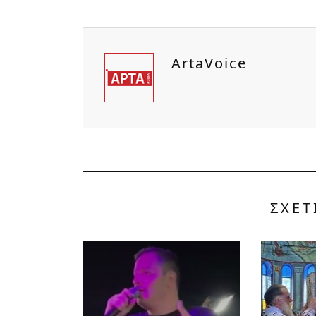
ArtaVoice
ΣΧΕΤ