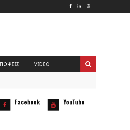
ΠΟΨΕΙΣ
VIDEO
Φόρμα
αναζήτ
Facebook
YouTube