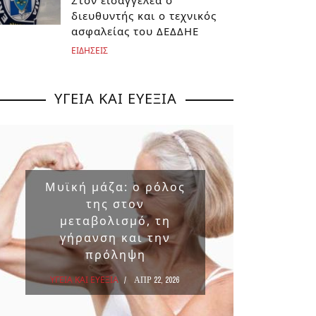
Στον εισαγγελέα ο
διευθυντής και ο τεχνικός
ασφαλείας του ΔΕΔΔΗΕ
ΕΙΔΗΣΕΙΣ
ΥΓΕΙΑ ΚΑΙ ΕΥΕΞΙΑ
Μυϊκή μάζα: ο ρόλος
Επικ
της στον
ουσ
μεταβολισμό, τη
στα 
γήρανση και την
πρόληψη
ΥΓΕΙΑ Κ
ΥΓΕΙΑ ΚΑΙ ΕΥΕΞΙΑ
ΑΠΡ 22, 2026