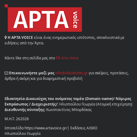
Η ΑΡΤΑ VOICE
είναι ένας ενημερωτικός ιστότοπος, αποκλειστικά με
ειδήσεις από την Άρτα.
Κάντε like στη σελίδα μας στο
FB Arta Voice
Επικοινωνήστε μαζί μας
info@alikobooks.gr
για σκέψεις, προτάσεις,
άρθρα ή ακόμη και για διαφημιστική προβολή
Ιδιοκτησία-Δικαιούχος του ονόματος τομέα (Domain name)/ Νόμιμος
Εκπρόσωπος / Διαχειριστής/:
Ηλιοπούλου Γεωργία (Ατομική επιχείρηση)
Διευθυντής σύνταξης:
Κωνσταντίνος Μπορδόκας
Μ.Η.Τ. 262028
Ιστοσελίδα https://www.artavoice.gr/| Εκδόσεις ΑΛΙΚΟ
Ηλιοπούλου Γεωργία