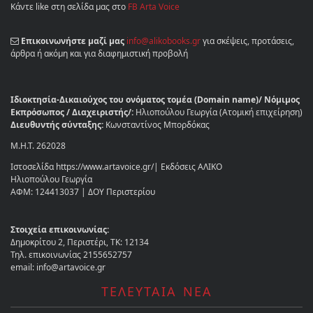
Κάντε like στη σελίδα μας στο
FB Arta Voice
Επικοινωνήστε μαζί μας
info@alikobooks.gr
για σκέψεις, προτάσεις,
άρθρα ή ακόμη και για διαφημιστική προβολή
Ιδιοκτησία-Δικαιούχος του ονόματος τομέα (Domain name)/ Νόμιμος
Εκπρόσωπος / Διαχειριστής/:
Ηλιοπούλου Γεωργία (Ατομική επιχείρηση)
Διευθυντής σύνταξης:
Κωνσταντίνος Μπορδόκας
Μ.Η.Τ. 262028
Ιστοσελίδα https://www.artavoice.gr/| Εκδόσεις ΑΛΙΚΟ
Ηλιοπούλου Γεωργία
ΑΦΜ: 124413037 | ΔΟΥ Περιστερίου
Στοιχεία επικοινωνίας:
Δημοκρίτου 2, Περιστέρι, ΤΚ: 12134
Τηλ. επικοινωνίας 2155652757
email: info@artavoice.gr
ΤΕΛΕΥΤΑΙΑ ΝΕΑ