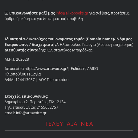
Επικοινωνήστε μαζί μας
info@alikobooks.gr
για σκέψεις, προτάσεις,
άρθρα ή ακόμη και για διαφημιστική προβολή
Ιδιοκτησία-Δικαιούχος του ονόματος τομέα (Domain name)/ Νόμιμος
Εκπρόσωπος / Διαχειριστής/:
Ηλιοπούλου Γεωργία (Ατομική επιχείρηση)
Διευθυντής σύνταξης:
Κωνσταντίνος Μπορδόκας
Μ.Η.Τ. 262028
Ιστοσελίδα https://www.artavoice.gr/| Εκδόσεις ΑΛΙΚΟ
Ηλιοπούλου Γεωργία
ΑΦΜ: 124413037 | ΔΟΥ Περιστερίου
Στοιχεία επικοινωνίας:
Δημοκρίτου 2, Περιστέρι, ΤΚ: 12134
Τηλ. επικοινωνίας 2155652757
email: info@artavoice.gr
ΤΕΛΕΥΤΑΙΑ ΝΕΑ