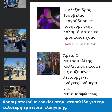
του ΔΕΔΔΗΕ
Ο Αλέξανδρος
ΕΙΔΗΣΕΙΣ
Τσουβέλας
ΔΙΑΒΑΣΤΕ ΕΠΙΣΗΣ...
τραγούδησε σε
πανηγύρι στην
Καλαμιά Άρτας και
Η ΔΟΞΟΛΟΓΙΑ ΣΤΟΝ ΆΓΙΟ ΔΗΜΗΤΡΙΟ
προκάλεσε χαμό
ΚΑΙ ΕΙΚΟΝΕΣ ΑΠΟ ΤΗΝ ΠΑΡΕΛΑΣΗ
ΕΙΔΗΣΕΙΣ
ΑΥΓ 07, 2026
ΕΙΔΗΣΕΙΣ
Άρτα: Ο
Παγκόσμια Ημέρα Περιβάλλοντος στην
Μητροπολίτης
Κορωνησία
Καλλίνικος κάλυψε
τις αυξημένες
ΚΟΣΜΟΣ
λειτουργικές
ανάγκες ανήμερα
της
ΑΡΤΑ: ΜΕ ΜΕΓΑΛΟΠΡΕΠΕΙΑ Η ΓΙΟΡΤΗ
Μεταμορφώσεως
ΤΗΣ ΑΓΙΑΣ ΘΕΟΔΩΡΑΣ
του Σωτήρος
Χρησιμοποιούμε cookies στην ιστοσελίδα για την
ΕΙΔΗΣΕΙΣ
ΕΙΔΗΣΕΙΣ
ΑΥΓ 07, 2026
καλύτερη εμπειρία πλοήγησης.