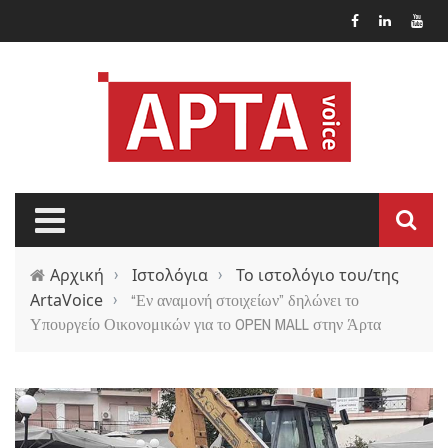
Παράκαμψη προς το κυρίως περιεχόμενο
Αρχική
›
Ιστολόγια
›
Το ιστολόγιο του/της
ArtaVoice
›
“Εν αναμονή στοιχείων” δηλώνει το
Υπουργείο Οικονομικών για το OPEN MALL στην Άρτα