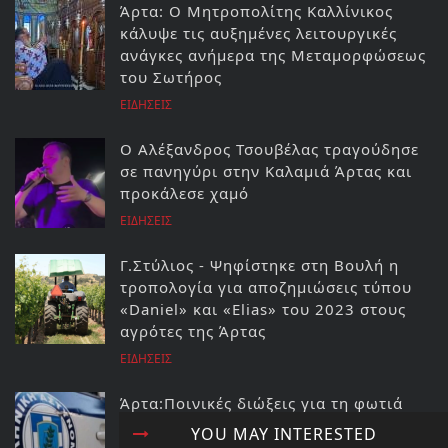
Άρτα: Ο Μητροπολίτης Καλλίνικος
κάλυψε τις αυξημένες λειτουργικές
ανάγκες ανήμερα της Μεταμορφώσεως
του Σωτήρος
ΕΙΔΗΣΕΙΣ
Ο Αλέξανδρος Τσουβέλας τραγούδησε
σε πανηγύρι στην Καλαμιά Άρτας και
προκάλεσε χαμό
ΕΙΔΗΣΕΙΣ
Γ.Στύλιος - Ψηφίστηκε στη Βουλή η
τροπολογία για αποζημιώσεις τύπου
«Daniel» και «Elias» του 2023 στους
αγρότες της Άρτας
ΕΙΔΗΣΕΙΣ
Άρτα:Ποινικές διώξεις για τη φωτιά
στο ΚΥΤ Αράχθου Στον εισαγγελέα ο
YOU MAY INTERESTED
διευθυντής και ο τεχνικός ασφαλείας