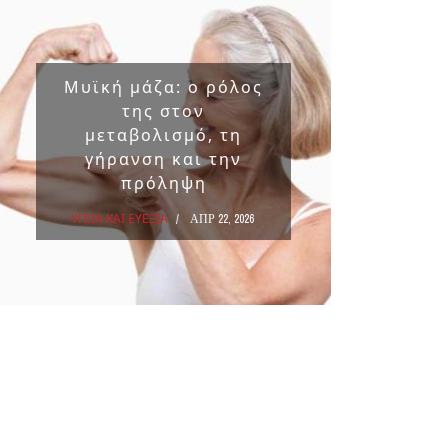
Μυϊκή μάζα: ο ρόλος
Επικ
της στον
ουσ
μεταβολισμό, τη
στα 
γήρανση και την
πρόληψη
ΥΓΕΙΑ Κ
ΥΓΕΙΑ ΚΑΙ ΕΥΕΞΙΑ
ΑΠΡ 22, 2026