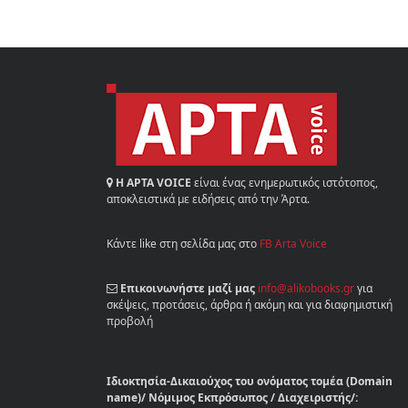
Η ΑΡΤΑ VOICE
είναι ένας ενημερωτικός ιστότοπος,
αποκλειστικά με ειδήσεις από την Άρτα.
Κάντε like στη σελίδα μας στο
FB Arta Voice
Επικοινωνήστε μαζί μας
info@alikobooks.gr
για
σκέψεις, προτάσεις, άρθρα ή ακόμη και για διαφημιστική
προβολή
Ιδιοκτησία-Δικαιούχος του ονόματος τομέα (Domain
name)/ Νόμιμος Εκπρόσωπος / Διαχειριστής/: