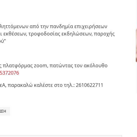
πληττόμενων από την πανδημία επιχειρήσεων
ι εκθέσεων, τροφοδοσίας εκδηλώσεων, παροχής
ΟΛΑ ΟΣΑ ΠΡΕΠΕΙ ΝΑ
ού”
ΞΕΡΕΤΕ ΓΙΑ ΤΗ
ΒΕΡΒΕΡΙΝΗ
ΥΓΕΙΑ ΚΑΙ ΕΥΕΞΙΑ
ΑΠΡ 29, 2024
ς πλατφόρμας zoom, πατώντας τον ακόλουθο
55372076
εΑ, παρακαλώ καλέστε στο τηλ.: 2610622711
ΩΣΗ