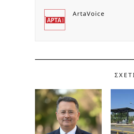
ArtaVoice
ΣΧΕΤ